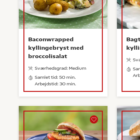
Baconwrapped
Bagt
kyllingebryst med
kyll
broccolisalat
Sv
Sværhedsgrad: Medium
Sam
Arb
Samlet tid: 50 min.
Arbejdstid: 30 min.