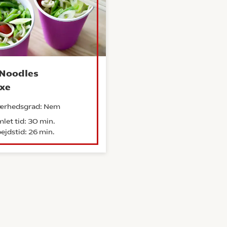
Noodles
xe
ærhedsgrad: Nem
let tid: 30 min.
ejdstid: 26 min.