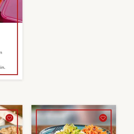
m
in.