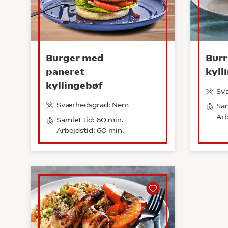
Burger med
Burr
paneret
kyll
kyllingebøf
Sv
Sværhedsgrad: Nem
Sam
Arb
Samlet tid: 60 min.
Arbejdstid: 60 min.