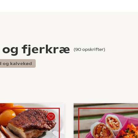
 og fjerkræ
(
90
opskrifter)
 og kalvekød