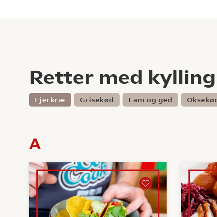
Retter med kylling
Fjerkræ
Grisekød
Lam og ged
Oksekød
A