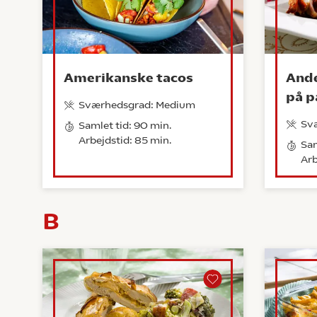
Amerikanske tacos
Ande
på p
Sværhedsgrad: Medium
Sv
Samlet tid: 90 min.
Arbejdstid: 85 min.
Sam
Arb
B