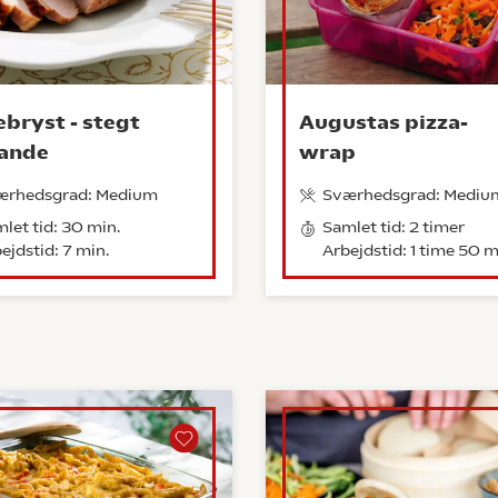
bryst - stegt
Augustas pizza-
ande
wrap
ærhedsgrad: Medium
Sværhedsgrad: Mediu
let tid: 30 min.
Samlet tid: 2 timer
ejdstid: 7 min.
Arbejdstid: 1 time 50 m