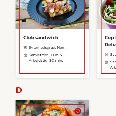
Clubsandwich
Cup 
Delu
Sværhedsgrad: Nem
Sv
Samlet tid: 30 min.
Arbejdstid: 30 min.
Sam
Arb
D