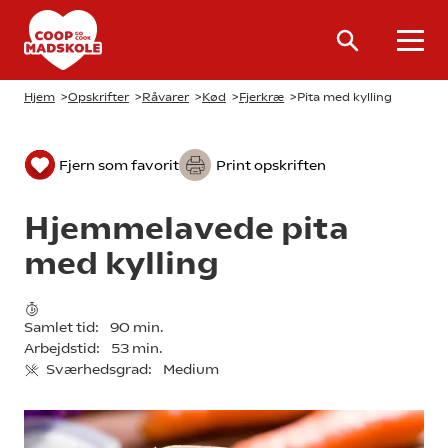
Hjem
>
Opskrifter
>
Råvarer
>
Kød
>
Fjerkræ
>
Pita med kylling
Fjern som favorit
Print opskriften
Hjemmelavede pita
med kylling
Samlet tid:
90 min.
Arbejdstid:
53 min.
Sværhedsgrad:
Medium