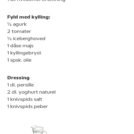
Fyld med kylling:
½ agurk
2 tomater
½ iceberghoved
1 dåse majs
1 kyllingebryst
1 spsk. olie
Dressing
1 dl. persille
2 dl. yoghurt naturel
1 knivspids salt
1 knivspids peber