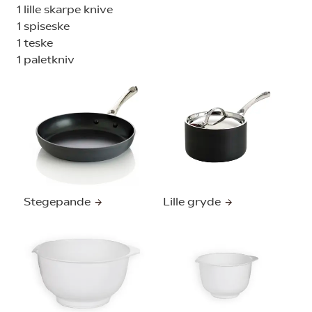
1 lille skarpe knive
1 spiseske
1 teske
1 paletkniv
Stegepande
Lille gryde