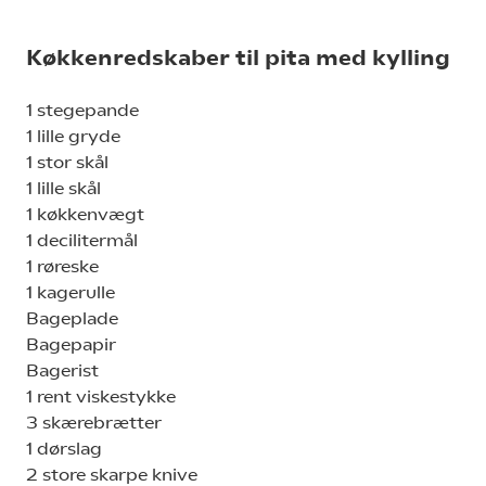
Køkkenredskaber til pita med kylling
1 stegepande
1 lille gryde
1 stor skål
1 lille skål
1 køkkenvægt
1 decilitermål
1 røreske
1 kagerulle
Bageplade
Bagepapir
Bagerist
1 rent viskestykke
3 skærebrætter
1 dørslag
2 store skarpe knive