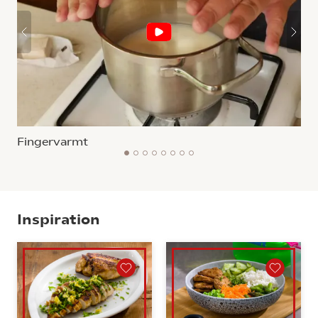
Fingervarmt
1
2
3
4
5
6
7
8
Inspiration