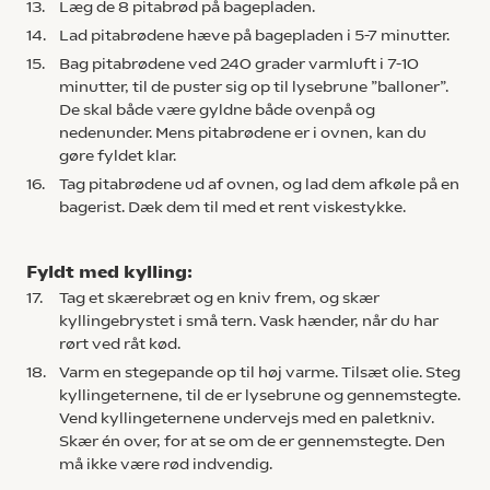
13.
Læg de 8 pitabrød på bagepladen.
14.
Lad pitabrødene hæve på bagepladen i 5-7 minutter.
15.
Bag pitabrødene ved 240 grader varmluft i 7-10
minutter, til de puster sig op til lysebrune ”balloner”.
De skal både være gyldne både ovenpå og
nedenunder. Mens pitabrødene er i ovnen, kan du
gøre fyldet klar.
16.
Tag pitabrødene ud af ovnen, og lad dem afkøle på en
bagerist. Dæk dem til med et rent viskestykke.
Fyldt med kylling:
17.
Tag et skærebræt og en kniv frem, og skær
kyllingebrystet i små tern. Vask hænder, når du har
rørt ved råt kød.
18.
Varm en stegepande op til høj varme. Tilsæt olie. Steg
kyllingeternene, til de er lysebrune og gennemstegte.
Vend kyllingeternene undervejs med en paletkniv.
Skær én over, for at se om de er gennemstegte. Den
må ikke være rød indvendig.