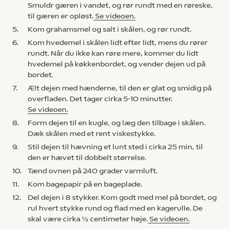
Smuldr gæren i vandet, og rør rundt med en røreske,
til gæren er opløst.
Se videoen.
5.
Kom grahamsmel og salt i skålen, og rør rundt.
6.
Kom hvedemel i skålen lidt efter lidt, mens du rører
rundt. Når du ikke kan røre mere, kommer du lidt
hvedemel på køkkenbordet, og vender dejen ud på
bordet.
7.
Ælt dejen med hænderne, til den er glat og smidig på
overfladen. Det tager cirka 5-10 minutter.
Se videoen.
8.
Form dejen til en kugle, og læg den tilbage i skålen.
Dæk skålen med et rent viskestykke.
9.
Stil dejen til hævning et lunt sted i cirka 25 min, til
den er hævet til dobbelt størrelse.
10.
Tænd ovnen på 240 grader varmluft.
11.
Kom bagepapir på en bageplade.
12.
Del dejen i 8 stykker. Kom godt med mel på bordet, og
rul hvert stykke rund og flad med en kagerulle. De
skal være cirka ½ centimeter høje.
Se videoen.