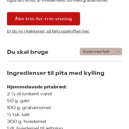
også skifte lidt af hvedemelet ud med grahamsmel.
Åbn trin-for-trin-visning
Er du ny i køkkenet, så følg opskriften her.
Du skal bruge
Ingredienser til pita med kylling
Hjemmelavede pitabrød:
2 ½ dl lunkent vand
50 g. gær
100 g. grahamsmel
½ tsk. salt
300 g. hvedemel
1 dl. hvedemel til æltning