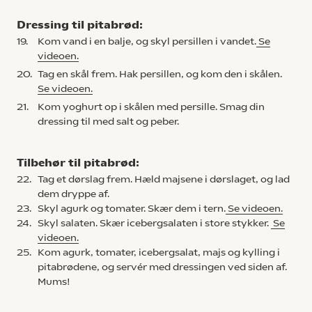
Dressing til pitabrød:
19.
Kom vand i en balje, og skyl persillen i vandet.
Se
videoen.
20.
Tag en skål frem. Hak persillen, og kom den i skålen.
Se videoen.
21.
Kom yoghurt op i skålen med persille. Smag din
dressing til med salt og peber.
Tilbehør til pitabrød:
22.
Tag et dørslag frem. Hæld majsene i dørslaget, og lad
dem dryppe af.
23.
Skyl agurk og tomater. Skær dem i tern.
Se videoen.
24.
Skyl salaten. Skær icebergsalaten i store stykker.
Se
videoen.
25.
Kom agurk, tomater, icebergsalat, majs og kylling i
pitabrødene, og servér med dressingen ved siden af.
Mums!