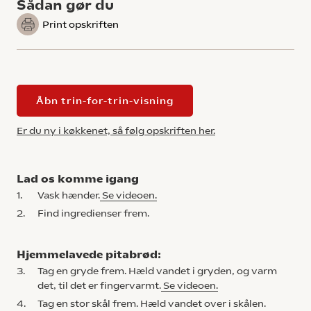
Sådan gør du
Print opskriften
Åbn trin-for-trin-visning
Er du ny i køkkenet, så følg opskriften her.
Lad os komme igang
1.
Vask hænder.
Se videoen.
2.
Find ingredienser frem.
Hjemmelavede pitabrød:
3.
Tag en gryde frem. Hæld vandet i gryden, og varm
det, til det er fingervarmt.
Se videoen.
4.
Tag en stor skål frem. Hæld vandet over i skålen.