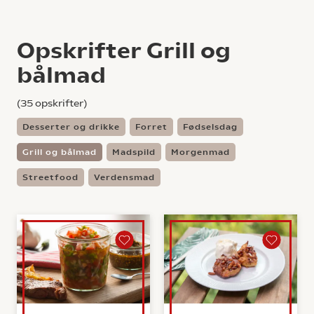
Opskrifter Grill og
bålmad
(
35
opskrifter)
Desserter og drikke
Forret
Fødselsdag
Grill og bålmad
Madspild
Morgenmad
Streetfood
Verdensmad