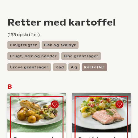
Retter med kartoffel
(
133
opskrifter)
Bælgfrugter
Fisk og skaldyr
Frugt, bær og nødder
Fine grøntsager
Grove grøntsager
Kød
Æg
Kartofler
B