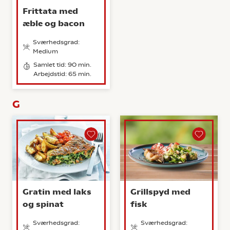
Frittata med
æble og bacon
Sværhedsgrad:
Medium
Samlet tid: 90 min.
Arbejdstid: 65 min.
G
Gratin med laks
Grillspyd med
og spinat
fisk
Sværhedsgrad:
Sværhedsgrad: