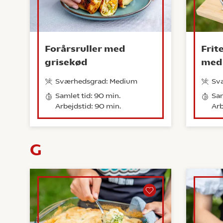
Forårsruller med
Frit
grisekød
med 
Sværhedsgrad: Medium
Sv
Samlet tid: 90 min.
Sam
Arbejdstid: 90 min.
Arb
G