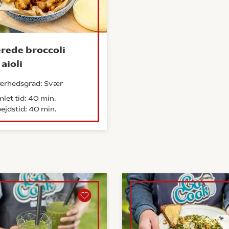
erede broccoli
aioli
ærhedsgrad: Svær
let tid: 40 min.
ejdstid: 40 min.