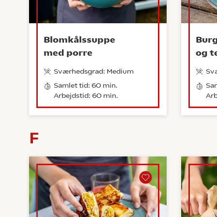
Blomkålssuppe
Burg
med porre
og t
Sværhedsgrad: Medium
Sv
Samlet tid: 60 min.
Sam
Arbejdstid: 60 min.
Arb
F