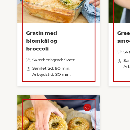
Gratin med
Gree
blomkål og
smo
broccoli
Sv
Sværhedsgrad: Svær
Sam
Arb
Samlet tid: 90 min.
Arbejdstid: 30 min.