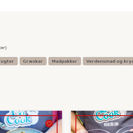
ter)
rugter
Græskar
Madpakker
Verdensmad og kry