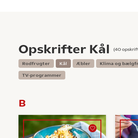
Opskrifter Kål
(
40
opskrif
Rodfrugter
Kål
Æbler
Klima og bælgf
TV-programmer
B