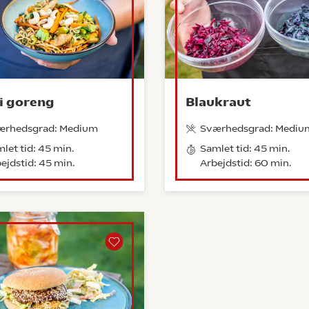
i goreng
Blaukraut
ærhedsgrad: Medium
Sværhedsgrad: Mediu
let tid: 45 min.
Samlet tid: 45 min.
ejdstid: 45 min.
Arbejdstid: 60 min.