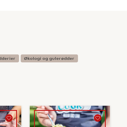
dderier
Økologi og gulerødder