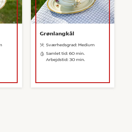
Grønlangkål
m
Sværhedsgrad: Medium
Samlet tid: 60 min.
Arbejdstid: 30 min.