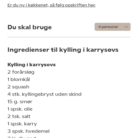
Er du ny i køkkenet, så følg opskriften her.
Du skal bruge
Ingredienser til kylling i karrysovs
Kylling i karrysovs
2 forårsløg
1 blomkål
2 squash
4 stk. kyllingebryst uden skind
15 g. smør
1 spsk. olie
2 tsk. salt
1 spsk. karry
3 spsk. hvedemel