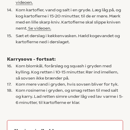
videoen.
14.
Kom kartofler, vand og salt i en gryde. Læg låg på, og
kog kartoflerne i 15-20 minutter, til de er møre. Mærk
med en lille skarp kniv. Kartoflerne skal slippe kniven
nemt.
Se videoen.
15.
Sæt et dørslag i køkkenvasken. Hæld kogevandet og
kartoflerne ned i dørslaget.
Karrysovs - fortsat:
16.
Kom blomkål, forårsløg og squash i gryden med
kylling. Kog retten i 10-15 minutter. Rør ind imellem,
så sovsen ikke brænder på.
17.
Kom mere vand i gryden, hvis sovsen bliver for tyk.
18.
Kom rosinerne i gryden, og smag retten til med salt
og karry. Lad retten simre under låg ved lav varme i 5-
6 minutter, til kartoflerne er klar.