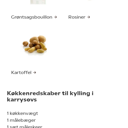
Grøntsagsbouillon
Rosiner
Kartoffel
Køkkenredskaber til kylling i
karrysovs
1 køkkenvægt
1 målebæger
1 sæt måleskeer