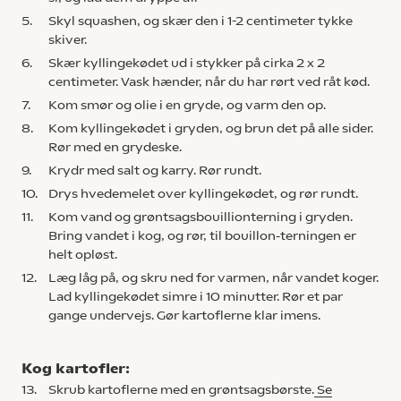
5.
Skyl squashen, og skær den i 1-2 centimeter tykke
skiver.
6.
Skær kyllingekødet ud i stykker på cirka 2 x 2
centimeter. Vask hænder, når du har rørt ved råt kød.
7.
Kom smør og olie i en gryde, og varm den op.
8.
Kom kyllingekødet i gryden, og brun det på alle sider.
Rør med en grydeske.
9.
Krydr med salt og karry. Rør rundt.
10.
Drys hvedemelet over kyllingekødet, og rør rundt.
11.
Kom vand og grøntsagsbouillionterning i gryden.
Bring vandet i kog, og rør, til bouillon-terningen er
helt opløst.
12.
Læg låg på, og skru ned for varmen, når vandet koger.
Lad kyllingekødet simre i 10 minutter. Rør et par
gange undervejs. Gør kartoflerne klar imens.
Kog kartofler:
13.
Skrub kartoflerne med en grøntsagsbørste.
Se