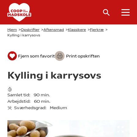
Hjem
>
Opskrifter
>
Aftensmad
>
Klassikere
>
Fjerkræ
>
Kylling i karrysovs
Fjern som favorit
Print opskriften
Kylling i karrysovs
Samlet tid:
90 min.
Arbejdstid:
60 min.
Sværhedsgrad:
Medium