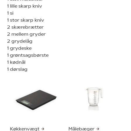
1 lille skarp kniv
1 si
1 stor skarp kniv
2 skærebrætter
2 mellem gryder
2 grydelåg
1 grydeske
1 grøntsagsbørste
1 kødnål
1 dørslag
Køkkenvægt
Målebæger