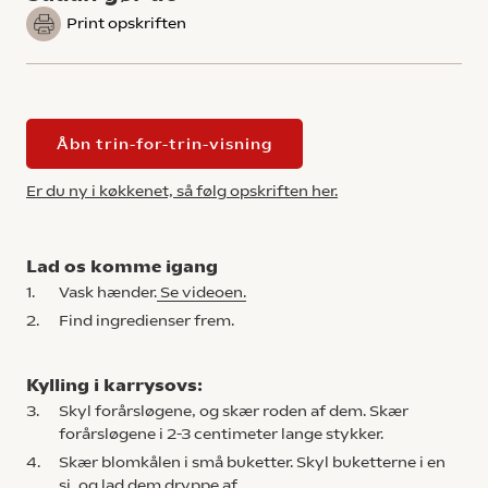
Print opskriften
Åbn trin-for-trin-visning
Er du ny i køkkenet, så følg opskriften her.
Lad os komme igang
1.
Vask hænder.
Se videoen.
2.
Find ingredienser frem.
Kylling i karrysovs:
3.
Skyl forårsløgene, og skær roden af dem. Skær
forårsløgene i 2-3 centimeter lange stykker.
4.
Skær blomkålen i små buketter. Skyl buketterne i en
si, og lad dem dryppe af.