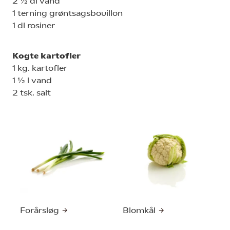
2 ½ dl vand
1 terning grøntsagsbouillon
1 dl rosiner
Kogte kartofler
1 kg. kartofler
1 ½ l vand
2 tsk. salt
Forårsløg
Blomkål