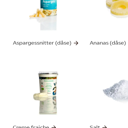
Aspargessnitter (dåse)
Ananas (dåse)
Creme fraiche
Salt