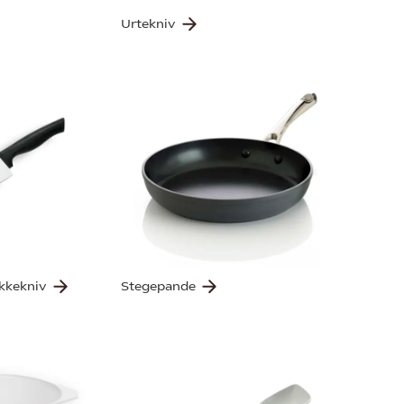
Urtekniv
okkekniv
Stegepande