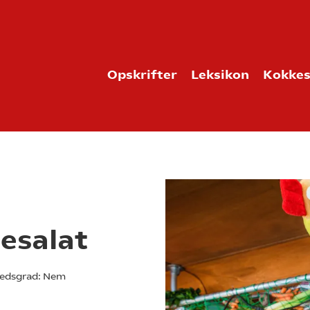
Opskrifter
Leksikon
Kokkes
esalat
edsgrad:
Nem