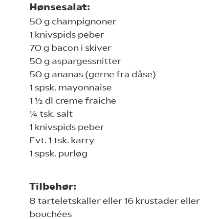
Hønsesalat:
50 g champignoner
1 knivspids peber
70 g bacon i skiver
50 g aspargessnitter
50 g ananas (gerne fra dåse)
1 spsk. mayonnaise
1 ½ dl creme fraiche
¼ tsk. salt
1 knivspids peber
Evt. 1 tsk. karry
1 spsk. purløg
Tilbehør:
8 tarteletskaller eller 16 krustader eller
bouchées