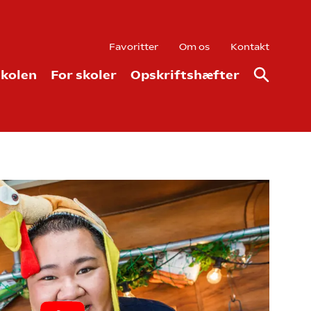
Favoritter
Om os
Kontakt
kolen
For skoler
Opskriftshæfter