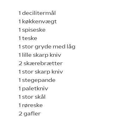
1 decilitermål
1 køkkenvægt
1 spiseske
1 teske
1 stor gryde med låg
1 lille skarp kniv
2 skærebrætter
1 stor skarp kniv
1 stegepande
1 paletkniv
1 stor skål
1 røreske
2 gafler