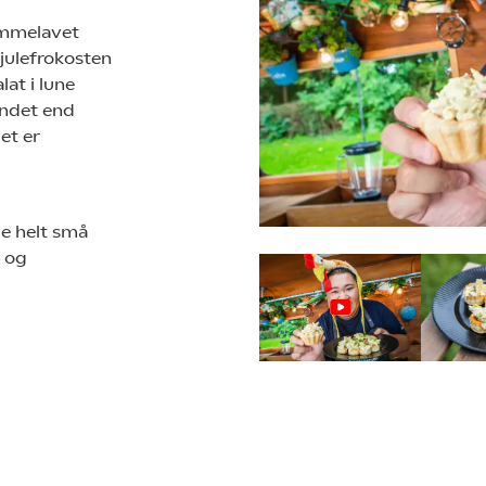
jemmelavet
 julefrokosten
lat i lune
 andet end
et er
de helt små
r og