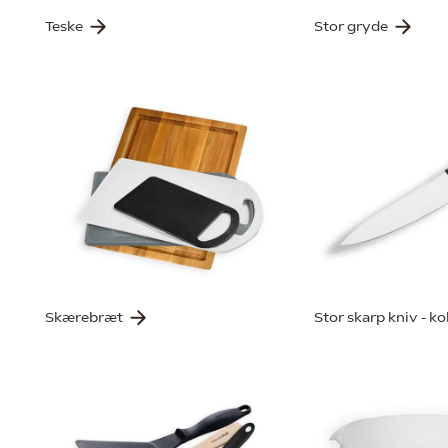
Teske
Stor gryde
Skærebræt
Stor skarp kniv - k