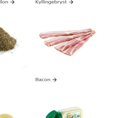
llon
Kyllingebryst
Bacon