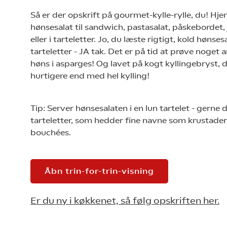
Så er der opskrift på gourmet-kylle-rylle, du! H
hønsesalat til sandwich, pastasalat, påskebordet,
eller i tarteletter. Jo, du læste rigtigt, kold hønsesa
tarteletter - JA tak. Det er på tid at prøve noget
høns i asparges! Og lavet på kogt kyllingebryst, d
hurtigere end med hel kylling!
Tip: Server hønsesalaten i en lun tartelet - gerne 
tarteletter, som hedder fine navne som krustade
bouchées.
Åbn trin-for-trin-visning
Er du ny i køkkenet, så følg opskriften her.