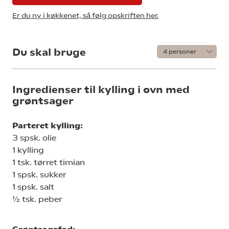
Er du ny i køkkenet, så følg opskriften her.
Du skal bruge
Ingredienser til kylling i ovn med
grøntsager
Parteret kylling:
3 spsk. olie
1 kylling
1 tsk. tørret timian
1 spsk. sukker
1 spsk. salt
½ tsk. peber