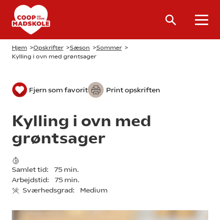
Hjem
>
Opskrifter
>
Sæson
>
Sommer
>
Kylling i ovn med grøntsager
Fjern som favorit
Print opskriften
Kylling i ovn med
grøntsager
Samlet tid:
75 min.
Arbejdstid:
75 min.
Sværhedsgrad:
Medium