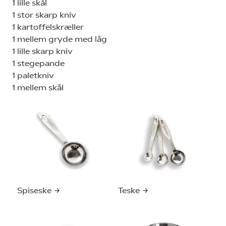
1 lille skål
1 stor skarp kniv
1 kartoffelskræller
1 mellem gryde med låg
1 lille skarp kniv
1 stegepande
1 paletkniv
1 mellem skål
Spiseske
Teske