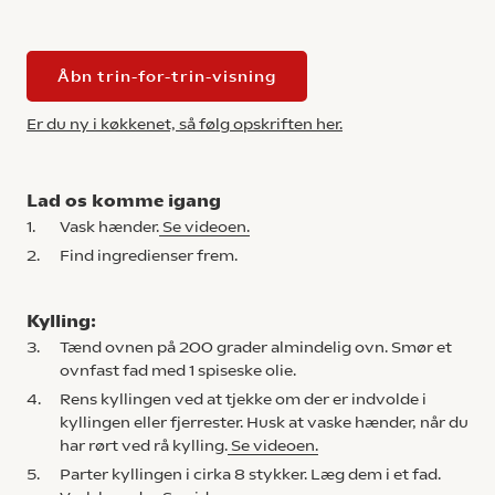
Åbn trin-for-trin-visning
Er du ny i køkkenet, så følg opskriften her.
Lad os komme igang
1.
Vask hænder.
Se videoen.
2.
Find ingredienser frem.
Kylling:
3.
Tænd ovnen på 200 grader almindelig ovn. Smør et
ovnfast fad med 1 spiseske olie.
4.
Rens kyllingen ved at tjekke om der er indvolde i
kyllingen eller fjerrester. Husk at vaske hænder, når du
har rørt ved rå kylling.
Se videoen.
5.
Parter kyllingen i cirka 8 stykker. Læg dem i et fad.