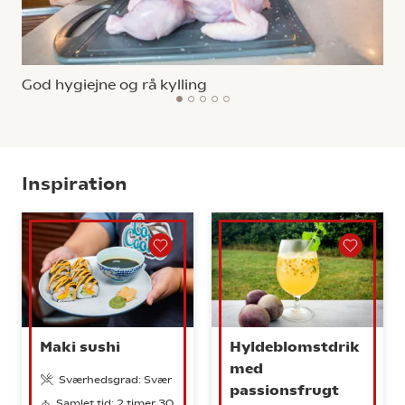
God hygiejne og rå kylling
1
2
3
4
5
Inspiration
Maki sushi
Hyldeblomstdrik
med
Sværhedsgrad: Svær
passionsfrugt
Samlet tid: 2 timer 30