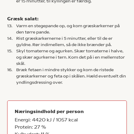
er 15 minutter, til kyllingen er færdig.
Græsk salat:
13.
Varm en stegepande op, og kom græskarkerner på
den tørre pande.
14.
Rist græskarkernerne i 5 minutter, eller til de er
gyldne. Rør indimellem, så de ikke brænder på.
15.
Skyl tomaterne og agurken. Skær tomaterne i halve,
og skær agurkerne i tern. Kom det på i en mellemstor
skål.
16.
Bræk fetaen i mindre stykker og kom de ristede
græskarkerner og feta op i skålen. Hæld eventuelt din
yndlingsdressing over.
Næringsindhold per person
Energi: 4420 kJ / 1057 kcal
Protein: 27 %