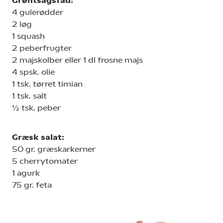
Grøntsagsfad:
4 gulerødder
2 løg
1 squash
2 peberfrugter
2 majskolber eller 1 dl frosne majs
4 spsk. olie
1 tsk. tørret timian
1 tsk. salt
½ tsk. peber
Græsk salat:
50 gr. græskarkerner
5 cherrytomater
1 agurk
75 gr. feta