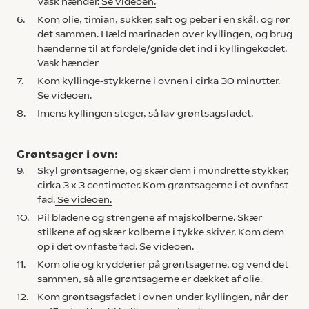
Vask hænder.
Se videoen.
6.
Kom olie, timian, sukker, salt og peber i en skål, og rør
det sammen. Hæld marinaden over kyllingen, og brug
hænderne til at fordele/gnide det ind i kyllingekødet.
Vask hænder
7.
Kom kyllinge-stykkerne i ovnen i cirka 30 minutter.
Se videoen.
8.
Imens kyllingen steger, så lav grøntsagsfadet.
Grøntsager i ovn:
9.
Skyl grøntsagerne, og skær dem i mundrette stykker,
cirka 3 x 3 centimeter. Kom grøntsagerne i et ovnfast
fad.
Se videoen.
10.
Pil bladene og strengene af majskolberne. Skær
stilkene af og skær kolberne i tykke skiver. Kom dem
op i det ovnfaste fad.
Se videoen.
11.
Kom olie og krydderier på grøntsagerne, og vend det
sammen, så alle grøntsagerne er dækket af olie.
12.
Kom grøntsagsfadet i ovnen under kyllingen, når der