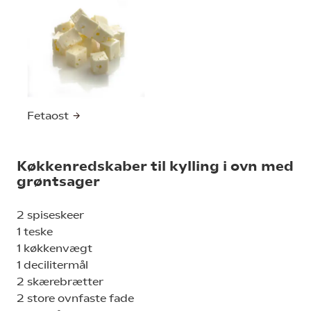
Fetaost
Køkkenredskaber til kylling i ovn med
grøntsager
2 spiseskeer
1 teske
1 køkkenvægt
1 decilitermål
2 skærebrætter
2 store ovnfaste fade