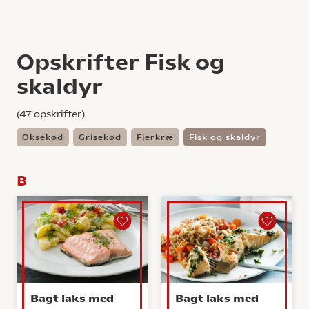
Opskrifter Fisk og
skaldyr
(
47
opskrifter)
Oksekød
Grisekød
Fjerkræ
Fisk og skaldyr
B
Bagt laks med
Bagt laks med