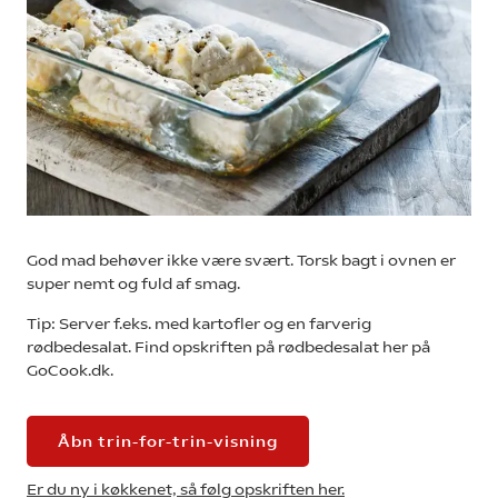
God mad behøver ikke være svært. Torsk bagt i ovnen er
super nemt og fuld af smag.
Tip: Server f.eks. med kartofler og en farverig
rødbedesalat. Find opskriften på rødbedesalat her på
GoCook.dk.
Åbn trin-for-trin-visning
Er du ny i køkkenet, så følg opskriften her.