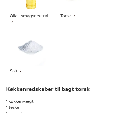
Olie - smagsneutral
Torsk
Salt
Køkkenredskaber til bagt torsk
1 køkkenvægt
1 teske