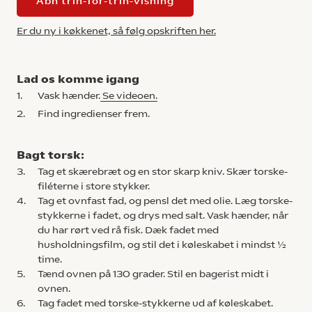
Åbn trin-for-trin-visning
Er du ny i køkkenet, så følg opskriften her.
Lad os komme igang
1.
Vask hænder.
Se videoen.
2.
Find ingredienser frem.
Bagt torsk:
3.
Tag et skærebræt og en stor skarp kniv. Skær torske-
filéterne i store stykker.
4.
Tag et ovnfast fad, og pensl det med olie. Læg torske-
stykkerne i fadet, og drys med salt. Vask hænder, når
du har rørt ved rå fisk. Dæk fadet med
husholdningsfilm, og stil det i køleskabet i mindst ½
time.
5.
Tænd ovnen på 130 grader. Stil en bagerist midt i
ovnen.
6.
Tag fadet med torske-stykkerne ud af køleskabet.