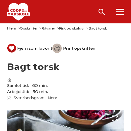
Hjem
>
Opskrifter
>
Råvarer
>
Fisk og skaldyr
>
Bagt torsk
Fjern som favorit
Print opskriften
Bagt torsk
Samlet tid:
60 min.
Arbejdstid:
50 min.
Sværhedsgrad:
Nem