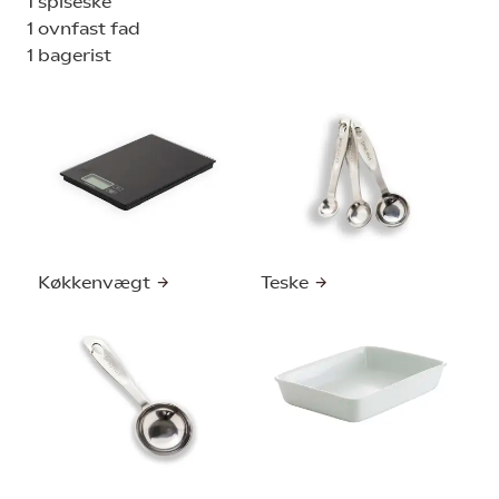
1 spiseske
1 ovnfast fad
1 bagerist
Køkkenvægt
Teske