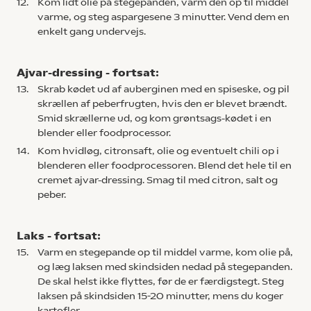
12.
Kom lidt olie på stegepanden, varm den op til middel
varme, og steg aspargesene 3 minutter. Vend dem en
enkelt gang undervejs.
Ajvar-dressing - fortsat:
13.
Skrab kødet ud af auberginen med en spiseske, og pil
skrællen af peberfrugten, hvis den er blevet brændt.
Smid skrællerne ud, og kom grøntsags-kødet i en
blender eller foodprocessor.
14.
Kom hvidløg, citronsaft, olie og eventuelt chili op i
blenderen eller foodprocessoren. Blend det hele til en
cremet ajvar-dressing. Smag til med citron, salt og
peber.
Laks - fortsat:
15.
Varm en stegepande op til middel varme, kom olie på,
og læg laksen med skindsiden nedad på stegepanden.
De skal helst ikke flyttes, før de er færdigstegt. Steg
laksen på skindsiden 15-20 minutter, mens du koger
kartofler.