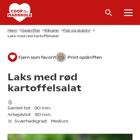
Hjem
>
Opskrifter
>
Råvarer
>
Fisk og skaldyr
>
Laks med rød kartoffelsalat
Fjern som favorit
Print opskriften
Laks med rød
kartoffelsalat
Samlet tid:
90 min.
Arbejdstid:
90 min.
Sværhedsgrad:
Medium