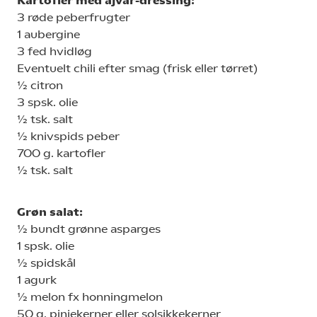
Kartofler med ajvar-dressing:
3 røde peberfrugter
1 aubergine
3 fed hvidløg
Eventuelt chili efter smag (frisk eller tørret)
½ citron
3 spsk. olie
½ tsk. salt
½ knivspids peber
700 g. kartofler
½ tsk. salt
Grøn salat:
½ bundt grønne asparges
1 spsk. olie
½ spidskål
1 agurk
½ melon fx honningmelon
50 g. pinjekerner eller solsikkekerner