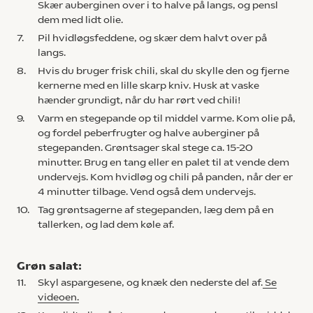
Skær auberginen over i to halve på langs, og pensl
dem med lidt olie.
7.
Pil hvidløgsfeddene, og skær dem halvt over på
langs.
8.
Hvis du bruger frisk chili, skal du skylle den og fjerne
kernerne med en lille skarp kniv. Husk at vaske
hænder grundigt, når du har rørt ved chili!
9.
Varm en stegepande op til middel varme. Kom olie på,
og fordel peberfrugter og halve auberginer på
stegepanden. Grøntsager skal stege ca. 15-20
minutter. Brug en tang eller en palet til at vende dem
undervejs. Kom hvidløg og chili på panden, når der er
4 minutter tilbage. Vend også dem undervejs.
10.
Tag grøntsagerne af stegepanden, læg dem på en
tallerken, og lad dem køle af.
Grøn salat:
11.
Skyl aspargesene, og knæk den nederste del af.
Se
videoen.