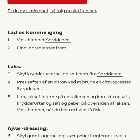
Er du ny i køkkenet, så følg opskriften her.
Lad os komme igang
1.
Vask hænder.
Se videoen.
2.
Find ingredienser frem.
Laks:
3.
Skyl krydderurterne, og snit dem fint
Se videoen.
4.
Pres saften af en citron ved at bruge en citruspresser.
Se videoen.
5.
Læg laksefileterne på en tallerken og kom citronsaft,
krydderurter og salt og peber på oversiden af laksen.
Vask hænder, når du har rørt ved rå fisk.
Ajvar-dressing:
6.
Skyl grøntsagerne, og skær peberfrugterne i kvarte.