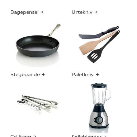
Bagepensel
Urtekniv
Stegepande
Paletkniv
Grilltang
Søjleblender