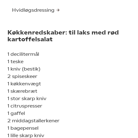
Hvidløgsdressing
Køkkenredskaber: til laks med rød
kartoffelsalat
1 decilitermål
1 teske
1 kniv (bestik)
2 spiseskeer
1 køkkenvægt
1 skærebræt
1 stor skarp kniv
1 citruspresser
1 gaffel
2 middagstallerkener
1 bagepensel
1 lille skarp kniv