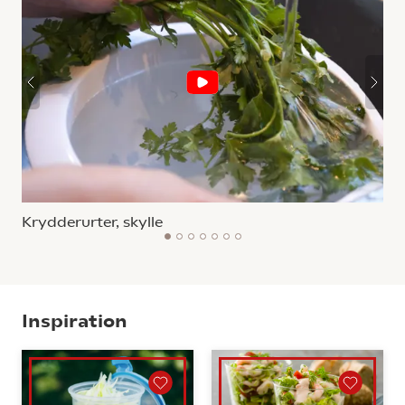
Krydderurter, skylle
1
2
3
4
5
6
7
Inspiration