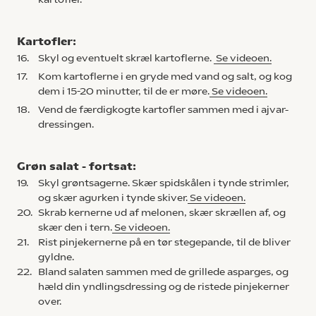
Kartofler:
16.
Skyl og eventuelt skræl kartoflerne.
Se videoen.
17.
Kom kartoflerne i en gryde med vand og salt, og kog
dem i 15-20 minutter, til de er møre.
Se videoen.
18.
Vend de færdigkogte kartofler sammen med i ajvar-
dressingen.
Grøn salat - fortsat:
19.
Skyl grøntsagerne. Skær spidskålen i tynde strimler,
og skær agurken i tynde skiver.
Se videoen.
20.
Skrab kernerne ud af melonen, skær skrællen af, og
skær den i tern.
Se videoen.
21.
Rist pinjekernerne på en tør stegepande, til de bliver
gyldne.
22.
Bland salaten sammen med de grillede asparges, og
hæld din yndlingsdressing og de ristede pinjekerner
over.