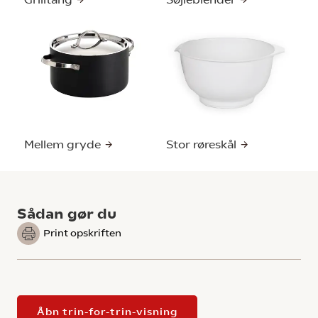
Mellem gryde
Stor røreskål
Sådan gør du
Print opskriften
Åbn trin-for-trin-visning