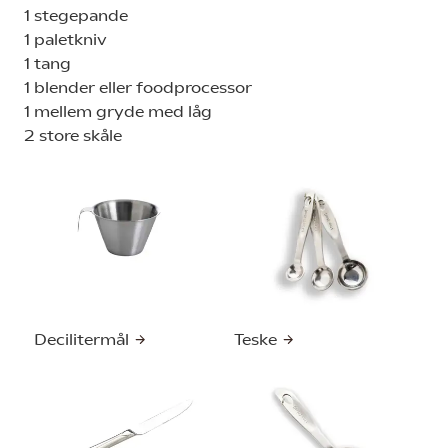
1 stegepande
1 paletkniv
1 tang
1 blender eller foodprocessor
1 mellem gryde med låg
2 store skåle
Decilitermål
Teske