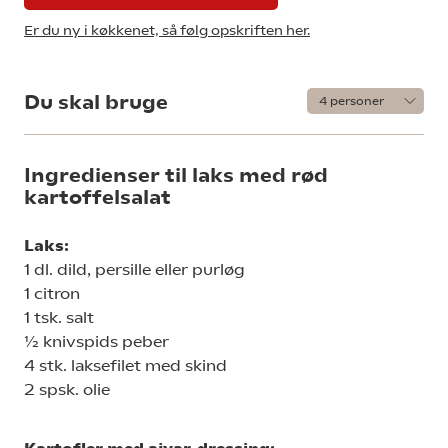
Er du ny i køkkenet, så følg opskriften her.
Du skal bruge
Ingredienser til laks med rød
kartoffelsalat
Laks:
1 dl. dild, persille eller purløg
1 citron
1 tsk. salt
½ knivspids peber
4 stk. laksefilet med skind
2 spsk. olie