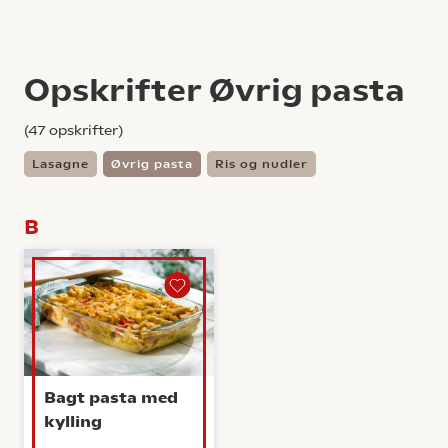
Opskrifter Øvrig pasta
(
47
opskrifter)
Lasagne
Øvrig pasta
Ris og nudler
B
Bagt pasta med
kylling