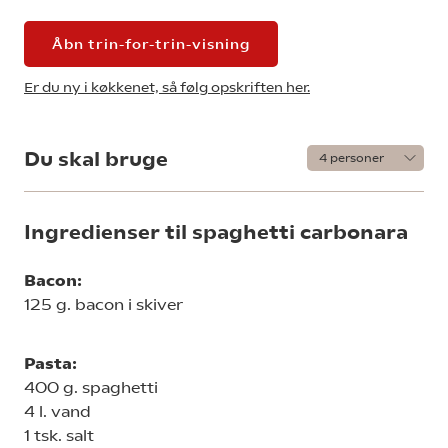
Åbn trin-for-trin-visning
Er du ny i køkkenet, så følg opskriften her.
Du skal bruge
Ingredienser til spaghetti carbonara
Bacon:
125 g. bacon i skiver
Pasta:
400 g. spaghetti
4 l. vand
1 tsk. salt