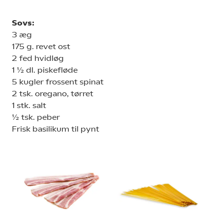
Sovs:
3 æg
175 g. revet ost
2 fed hvidløg
1 ½ dl. piskefløde
5 kugler frossent spinat
2 tsk. oregano, tørret
1 stk. salt
½ tsk. peber
Frisk basilikum til pynt