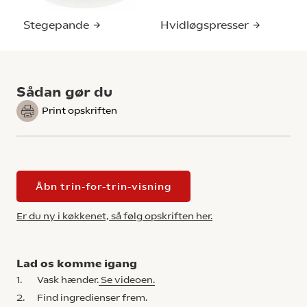
Stegepande
Hvidløgspresser
Sådan gør du
Print opskriften
Åbn trin-for-trin-visning
Er du ny i køkkenet, så følg opskriften her.
Lad os komme igang
1.
Vask hænder.
Se videoen.
2.
Find ingredienser frem.