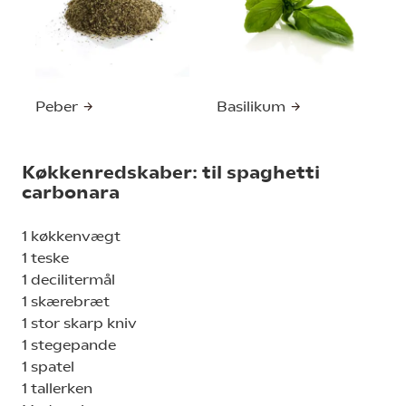
Peber
Basilikum
Køkkenredskaber: til spaghetti
carbonara
1 køkkenvægt
1 teske
1 decilitermål
1 skærebræt
1 stor skarp kniv
1 stegepande
1 spatel
1 tallerken