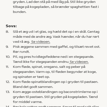
gryden. Lad den stå på med låg på. Stil ikke gryden
tilbage på kogepladen, så brænder spaghettien fast i
bunden.
Sovs:
8.
Slå et æg ud i et glas, og hæld det op i en skål. Gentag
måde med de andre æg. Vask hænder, når du har rørt
ved rå æg.
Se videoen.
9.
Pisk æggene sammen med gaffel, og tilsæt revet ost.
Rør rundt.
10.
Pil, og pres hvidløgsfeddene ned i en stegepande.
Tænd ikke for stegepanden endnu.
Se videoen.
11.
Kom fløde, spinat, oregano, salt og peber på
stegepanden. Varm op, til fløden begynder at koge,
og spinaten er tøet op.
12.
Kom fløde-spinatblandingen op i gryden til pastaen.
Bland det godt sammen.
13.
Kom ægge-osteblandingen og baconstrimlerne op i
gryden til pastaen. Stil gryden på kogepladen. Tænd
for middel varme.
14.
Rør hele retten godt sammen. Smag til med salt eller