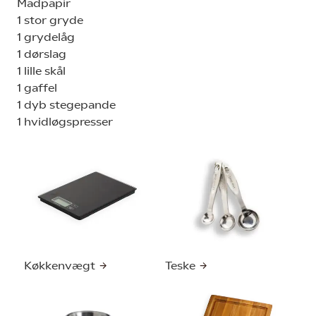
Madpapir
1 stor gryde
1 grydelåg
1 dørslag
1 lille skål
1 gaffel
1 dyb stegepande
1 hvidløgspresser
Køkkenvægt
Teske