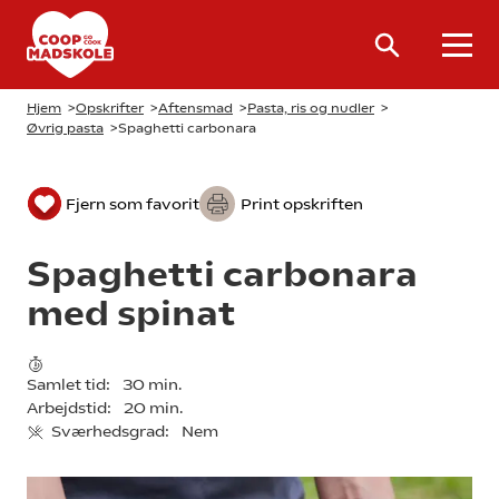
Hjem
>
Opskrifter
>
Aftensmad
>
Pasta, ris og nudler
>
Øvrig pasta
>
Spaghetti carbonara
Fjern som favorit
Print opskriften
Spaghetti carbonara
med spinat
Samlet tid:
30 min.
Arbejdstid:
20 min.
Sværhedsgrad:
Nem