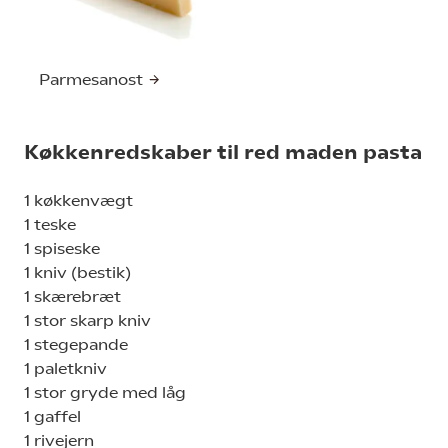
Parmesanost
Køkkenredskaber til red maden pasta
1 køkkenvægt
1 teske
1 spiseske
1 kniv (bestik)
1 skærebræt
1 stor skarp kniv
1 stegepande
1 paletkniv
1 stor gryde med låg
1 gaffel
1 rivejern