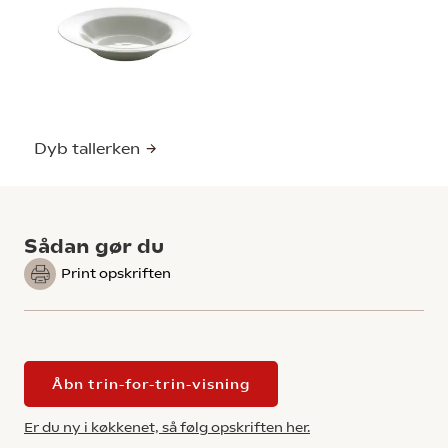
Dyb tallerken
Sådan gør du
Print opskriften
Åbn trin-for-trin-visning
Er du ny i køkkenet, så følg opskriften her.