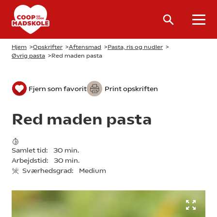
Hjem
>
Opskrifter
>
Aftensmad
>
Pasta, ris og nudler
>
Øvrig pasta
>
Red maden pasta
Fjern som favorit
Print opskriften
Red maden pasta
Samlet tid:
30 min.
Arbejdstid:
30 min.
Sværhedsgrad:
Medium