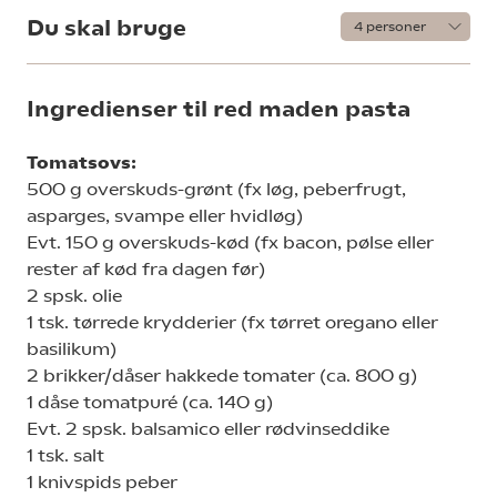
Du skal bruge
Ingredienser til red maden pasta
Tomatsovs:
500 g overskuds-grønt (fx løg, peberfrugt,
asparges, svampe eller hvidløg)
Evt. 150 g overskuds-kød (fx bacon, pølse eller
rester af kød fra dagen før)
2 spsk. olie
1 tsk. tørrede krydderier (fx tørret oregano eller
basilikum)
2 brikker/dåser hakkede tomater (ca. 800 g)
1 dåse tomatpuré (ca. 140 g)
Evt. 2 spsk. balsamico eller rødvinseddike
1 tsk. salt
1 knivspids peber