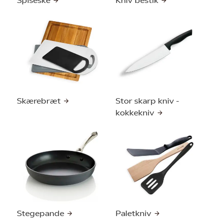
Spiseske
Kniv bestik
Skærebræt
Stor skarp kniv -
kokkekniv
Stegepande
Paletkniv