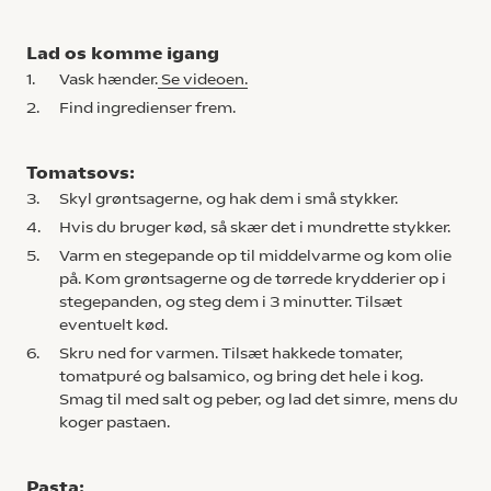
Lad os komme igang
1.
Vask hænder.
Se videoen.
2.
Find ingredienser frem.
Tomatsovs:
3.
Skyl grøntsagerne, og hak dem i små stykker.
4.
Hvis du bruger kød, så skær det i mundrette stykker.
5.
Varm en stegepande op til middelvarme og kom olie
på. Kom grøntsagerne og de tørrede krydderier op i
stegepanden, og steg dem i 3 minutter. Tilsæt
eventuelt kød.
6.
Skru ned for varmen. Tilsæt hakkede tomater,
tomatpuré og balsamico, og bring det hele i kog.
Smag til med salt og peber, og lad det simre, mens du
koger pastaen.
Pasta: