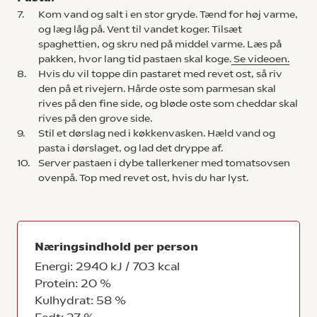
7.
Kom vand og salt i en stor gryde. Tænd for høj varme,
og læg låg på. Vent til vandet koger. Tilsæt
spaghettien, og skru ned på middel varme. Læs på
pakken, hvor lang tid pastaen skal koge.
Se videoen.
8.
Hvis du vil toppe din pastaret med revet ost, så riv
den på et rivejern. Hårde oste som parmesan skal
rives på den fine side, og bløde oste som cheddar skal
rives på den grove side.
9.
Stil et dørslag ned i køkkenvasken. Hæld vand og
pasta i dørslaget, og lad det dryppe af.
10.
Server pastaen i dybe tallerkener med tomatsovsen
ovenpå. Top med revet ost, hvis du har lyst.
Næringsindhold per person
Energi: 2940 kJ / 703 kcal
Protein: 20 %
Kulhydrat: 58 %