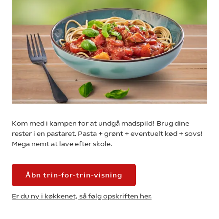
Kom med i kampen for at undgå madspild! Brug dine
rester i en pastaret. Pasta + grønt + eventuelt kød + sovs!
Mega nemt at lave efter skole.
Åbn trin-for-trin-visning
Er du ny i køkkenet, så følg opskriften her.