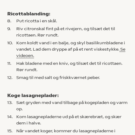
Ricottablanding:
8.
Put ricotta i en skål.
9.
Riv citronskal fint på et rivejern, og tilsæt det til
ricottaen. Rør rundt.
10.
Kom koldt vand i en balje, og skyl basilikumbladene i
vandet. Lad dem dryppe af på et rent viskestykke.
Se
videoen.
11.
Hak bladene med en kniv, og tilsæt det til ricottaen.
Rør rundt.
12.
Smag til med salt og friskkværnet peber.
Koge lasagneplader:
13.
Sæt gryden med vand tilbage på kogepladen og varm
op.
14.
Kom lasagnepladerne ud på et skærebræt, og skær
dem i halve.
15.
Når vandet koger, kommer du lasagnepladerne i