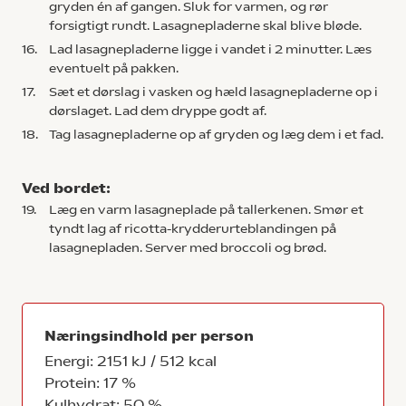
gryden én af gangen. Sluk for varmen, og rør
forsigtigt rundt. Lasagnepladerne skal blive bløde.
16.
Lad lasagnepladerne ligge i vandet i 2 minutter. Læs
eventuelt på pakken.
17.
Sæt et dørslag i vasken og hæld lasagnepladerne op i
dørslaget. Lad dem dryppe godt af.
18.
Tag lasagnepladerne op af gryden og læg dem i et fad.
Ved bordet:
19.
Læg en varm lasagneplade på tallerkenen. Smør et
tyndt lag af ricotta-krydderurteblandingen på
lasagnepladen. Server med broccoli og brød.
Næringsindhold per person
Energi: 2151 kJ / 512 kcal
Protein: 17 %
Kulhydrat: 50 %