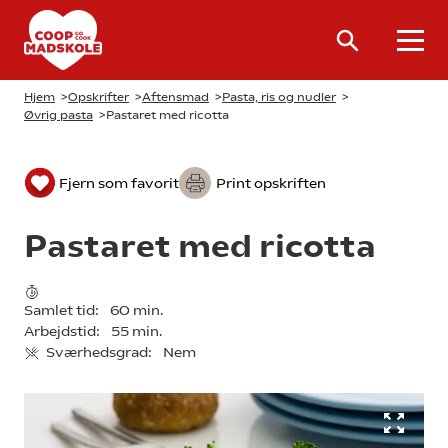
Hjem
>
Opskrifter
>
Aftensmad
>
Pasta, ris og nudler
>
Øvrig pasta
>
Pastaret med ricotta
Fjern som favorit
Print opskriften
Pastaret med ricotta
Samlet tid:
60 min.
Arbejdstid:
55 min.
Sværhedsgrad:
Nem