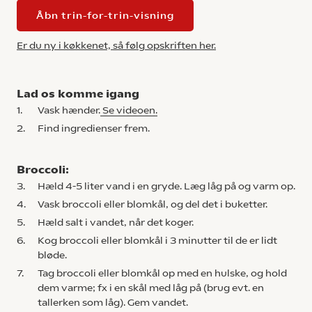
Åbn trin-for-trin-visning
Er du ny i køkkenet, så følg opskriften her.
Lad os komme igang
1.
Vask hænder.
Se videoen.
2.
Find ingredienser frem.
Broccoli:
3.
Hæld 4-5 liter vand i en gryde. Læg låg på og varm op.
4.
Vask broccoli eller blomkål, og del det i buketter.
5.
Hæld salt i vandet, når det koger.
6.
Kog broccoli eller blomkål i 3 minutter til de er lidt
bløde.
7.
Tag broccoli eller blomkål op med en hulske, og hold
dem varme; fx i en skål med låg på (brug evt. en
tallerken som låg). Gem vandet.