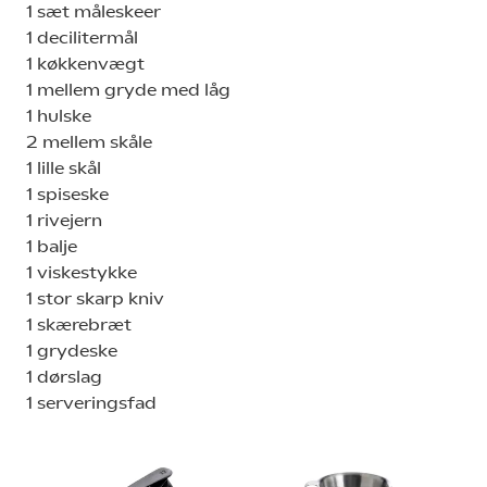
1 sæt måleskeer
1 decilitermål
1 køkkenvægt
1 mellem gryde med låg
1 hulske
2 mellem skåle
1 lille skål
1 spiseske
1 rivejern
1 balje
1 viskestykke
1 stor skarp kniv
1 skærebræt
1 grydeske
1 dørslag
1 serveringsfad