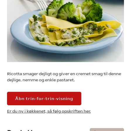
Ricotta smager dejligt og giver en cremet smag til denne
dejlige, nemme og enkle pastaret.
Åbn trin-for-trin-visning
Er du ny i køkkenet, så følg opskriften her.