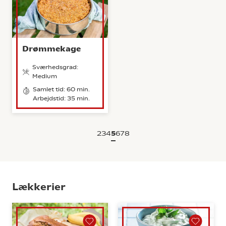
Drømmekage
Sværhedsgrad:
Medium
Samlet tid: 60 min.
Arbejdstid: 35 min.
2
3
4
5
6
7
8
Lækkerier