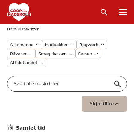
Hjem
>
Opskrifter
Aftensmad
Madpakker
Bagværk
Råvarer
Smagekassen
Sæson
Alt det andet
Skjul filtre
Samlet tid