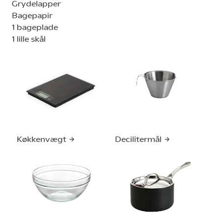
Grydelapper
Bagepapir
1 bageplade
1 lille skål
Køkkenvægt
Decilitermål