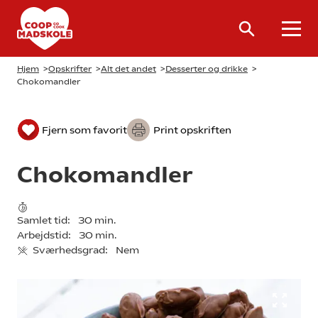
Hjem
>
Opskrifter
>
Alt det andet
>
Desserter og drikke
>
Chokomandler
Fjern som favorit
Print opskriften
Chokomandler
Samlet tid:
30 min.
Arbejdstid:
30 min.
Sværhedsgrad:
Nem