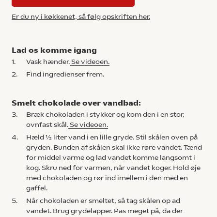
Er du ny i køkkenet, så følg opskriften her.
Lad os komme igang
1.
Vask hænder.
Se videoen.
2.
Find ingredienser frem.
Smelt chokolade over vandbad:
3.
Bræk chokoladen i stykker og kom den i en stor,
ovnfast skål.
Se videoen.
4.
Hæld ½ liter vand i en lille gryde. Stil skålen oven på
gryden. Bunden af skålen skal ikke røre vandet. Tænd
for middel varme og lad vandet komme langsomt i
kog. Skru ned for varmen, når vandet koger. Hold øje
med chokoladen og rør ind imellem i den med en
gaffel.
5.
Når chokoladen er smeltet, så tag skålen op ad
vandet. Brug grydelapper. Pas meget på, da der