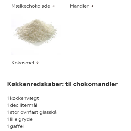
Mælkechokolade
Mandler
Kokosmel
Køkkenredskaber: til chokomandler
1 køkkenvægt
1 decilitermål
1 stor ovnfast glasskål
1 lille gryde
1 gaffel