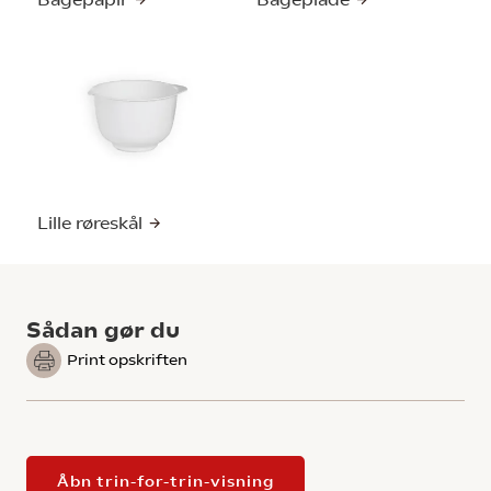
Lille røreskål
Sådan gør du
Print opskriften
Åbn trin-for-trin-visning