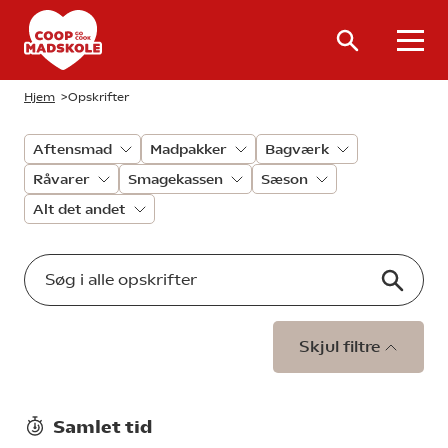
Hjem
>
Opskrifter
Aftensmad
Madpakker
Bagværk
Råvarer
Smagekassen
Sæson
Alt det andet
Skjul filtre
Samlet tid