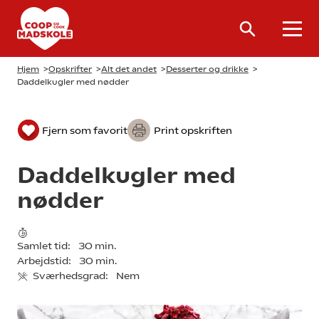
Hjem
>
Opskrifter
>
Alt det andet
>
Desserter og drikke
>
Daddelkugler med nødder
Fjern som favorit
Print opskriften
Daddelkugler med
nødder
Samlet tid:
30 min.
Arbejdstid:
30 min.
Sværhedsgrad:
Nem