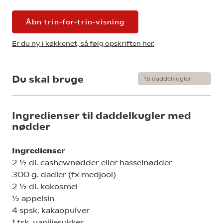
Åbn trin-for-trin-visning
Er du ny i køkkenet, så følg opskriften her.
Du skal bruge
Ingredienser til daddelkugler med
nødder
Ingredienser
2 ½ dl. cashewnødder eller hasselnødder
300 g. dadler (fx medjool)
2 ½ dl. kokosmel
½ appelsin
4 spsk. kakaopulver
1 tsk. vaniljesukker