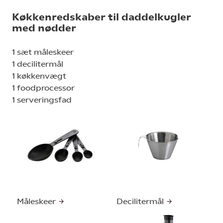
Køkkenredskaber til daddelkugler
med nødder
1 sæt måleskeer
1 decilitermål
1 køkkenvægt
1 foodprocessor
1 serveringsfad
Måleskeer
Decilitermål