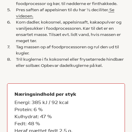
foodprocessor og kør, til nødderne er finthakkede.
5.
Pres saften af appelsinen til du har ½ deciliter.
Se
videoen.
6.
Kom dadler, kokosmel, appelsinsaft, kakaopulver og
vaniljesukker i foodprocessoren. Kør til det er en
ensartet masse. Tilsæt evt. lidt vand, hvis massen er
meget tør.
7.
Tag massen op af foodprocessoren og rul den ud til
kugler.
8.
Tril kuglerne i fx kokosmel eller frysetørrede hindbær
eller solbær. Opbevar dadelkuglerne på køl.
Næringsindhold per styk
Energi: 385 kJ / 92 kcal
Protein: 6 %
Kulhydrat: 47 %
Fedt: 48 %
Heraf mættet fedt 2,5 g.