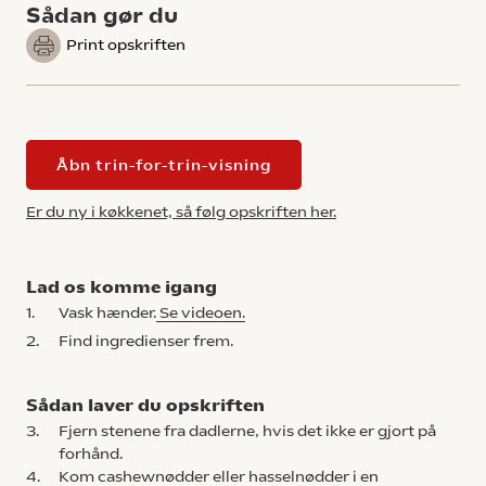
Sådan gør du
Print opskriften
Åbn trin-for-trin-visning
Er du ny i køkkenet, så følg opskriften her.
Lad os komme igang
1.
Vask hænder.
Se videoen.
2.
Find ingredienser frem.
Sådan laver du opskriften
3.
Fjern stenene fra dadlerne, hvis det ikke er gjort på
forhånd.
4.
Kom cashewnødder eller hasselnødder i en