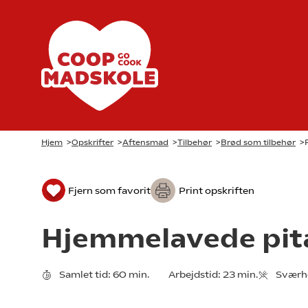
Hjem
>
Opskrifter
>
Aftensmad
>
Tilbehør
>
Brød som tilbehør
>
Fjern som favorit
Print opskriften
Hjemmelavede pit
Samlet tid:
60 min.
Arbejdstid:
23 min.
Sværh