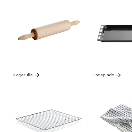
Kagerulle
Bageplade