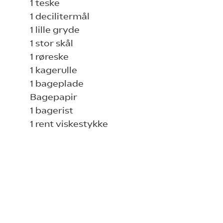
1 teske
1 decilitermål
1 lille gryde
1 stor skål
1 røreske
1 kagerulle
1 bageplade
Bagepapir
1 bagerist
1 rent viskestykke