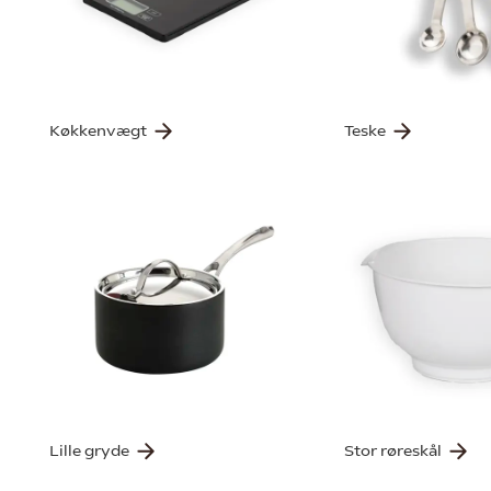
Køkkenvægt
Teske
Lille gryde
Stor røreskål