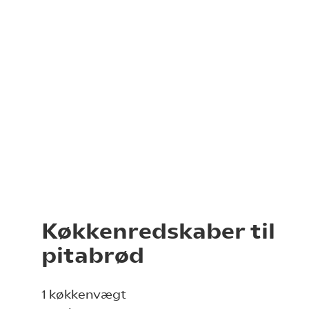
Køkkenredskaber til
pitabrød
1 køkkenvægt