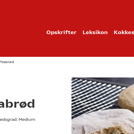
Opskrifter
Leksikon
Kokkes
Pitabrød
abrød
edsgrad:
Medium