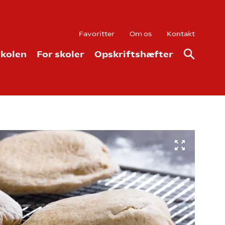
Favoritter
Om os
Kontakt
kolen
For skoler
Opskriftshæfter