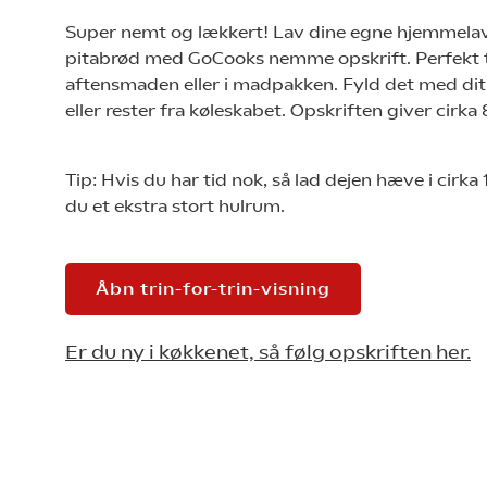
Super nemt og lækkert! Lav dine egne hjemmela
pitabrød med GoCooks nemme opskrift. Perfekt t
aftensmaden eller i madpakken. Fyld det med dit
eller rester fra køleskabet. Opskriften giver cirka
Tip: Hvis du har tid nok, så lad dejen hæve i cirka 
du et ekstra stort hulrum.
Åbn trin-for-trin-visning
Er du ny i køkkenet, så følg opskriften her.