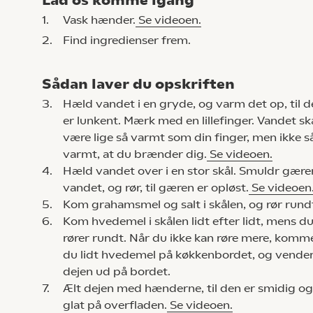
Lad os komme igang
1.
Vask hænder.
Se videoen.
2.
Find ingredienser frem.
Sådan laver du opskriften
3.
Hæld vandet i en gryde, og varm det op, til d
er lunkent. Mærk med en lillefinger. Vandet sk
være lige så varmt som din finger, men ikke s
varmt, at du brænder dig.
Se videoen.
4.
Hæld vandet over i en stor skål. Smuldr gæren
vandet, og rør, til gæren er opløst.
Se videoen
5.
Kom grahamsmel og salt i skålen, og rør rund
6.
Kom hvedemel i skålen lidt efter lidt, mens d
rører rundt. Når du ikke kan røre mere, komm
du lidt hvedemel på køkkenbordet, og vende
dejen ud på bordet.
7.
Ælt dejen med hænderne, til den er smidig og
glat på overfladen.
Se videoen.