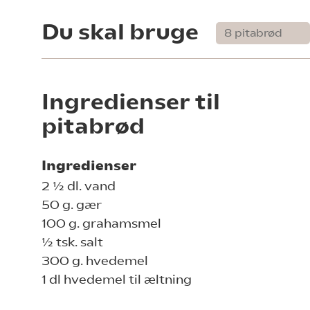
Du skal bruge
Ingredienser til
pitabrød
Ingredienser
2 ½ dl. vand
50 g. gær
100 g. grahamsmel
½ tsk. salt
300 g. hvedemel
1 dl hvedemel til æltning