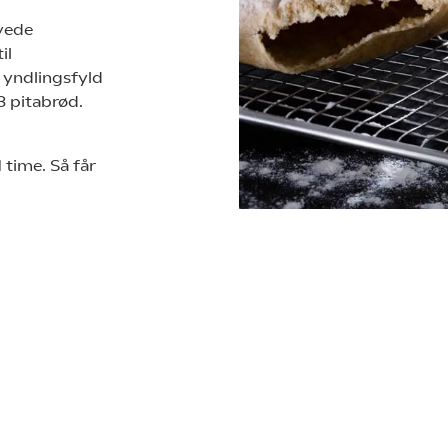
vede
il
 yndlingsfyld
 8 pitabrød.
1 time. Så får