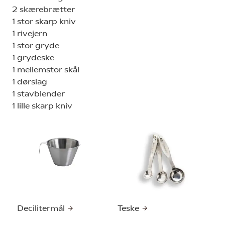
2 skærebrætter
1 stor skarp kniv
1 rivejern
1 stor gryde
1 grydeske
1 mellemstor skål
1 dørslag
1 stavblender
1 lille skarp kniv
Decilitermål
Teske