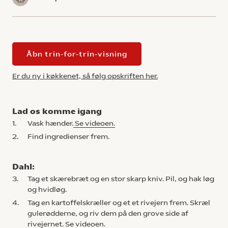
Åbn trin-for-trin-visning
Er du ny i køkkenet, så følg opskriften her.
Lad os komme igang
1.
Vask hænder.
Se videoen.
2.
Find ingredienser frem.
Dahl:
3.
Tag et skærebræt og en stor skarp kniv. Pil, og hak løg
og hvidløg.
4.
Tag en kartoffelskræller og et et rivejern frem. Skræl
gulerødderne, og riv dem på den grove side af
rivejernet.
Se videoen.