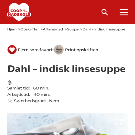
Hjem
>
Opskrifter
>
Aftensmad
>
Suppe
>
Dahl – indisk linsesuppe
Fjern som favorit
Print opskriften
Dahl – indisk linsesuppe
Samlet tid:
60 min.
Arbejdstid:
40 min.
Sværhedsgrad:
Nem