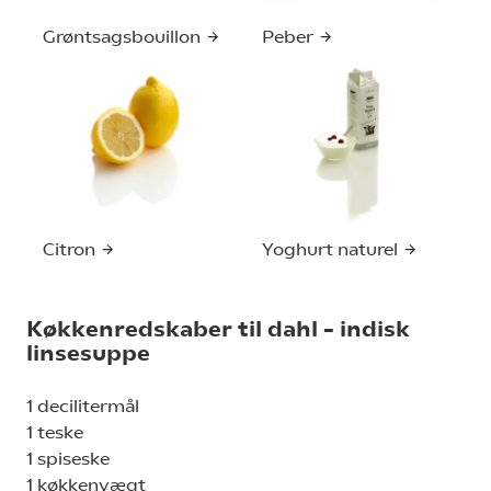
Grøntsagsbouillon
Peber
Citron
Yoghurt naturel
Køkkenredskaber til dahl – indisk
linsesuppe
1 decilitermål
1 teske
1 spiseske
1 køkkenvægt