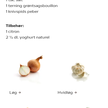
1 terning grøntsagsbouillon
1 knivspids peber
Tilbehør:
1 citron
2 ½ dl. yoghurt naturel
Løg
Hvidløg