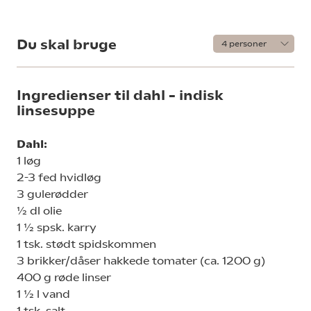
Du skal bruge
Ingredienser til dahl – indisk
linsesuppe
Dahl:
1 løg
2-3 fed hvidløg
3 gulerødder
½ dl olie
1 ½ spsk. karry
1 tsk. stødt spidskommen
3 brikker/dåser hakkede tomater (ca. 1200 g)
400 g røde linser
1 ½ l vand
1 tsk. salt