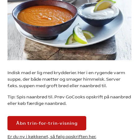
Indisk mad er lig med krydderier. Her i en rygende varm
suppe, der både mætter og smager himmelsk. Server
f.eks. suppen med groft brød eller naanbrød til.
Tip: Spis naanbrød til. Prøv GoCooks opskrift på naanbrød
eller køb færdige naanbrød.
Åbn trin-for-trin-visning
Er du ny i køkkenet, så følg opskriften her.