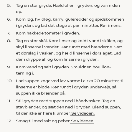
5.
Tag en stor gryde. Hæld olien i gryden, og varm den
op.
6.
Kom løg, hvidløg, karry, gulerødder og spidskommen
i gryden, og lad det stege et par minutter. Rør imens.
7.
Kom hakkede tomater i gryden.
8.
Tag en stor skål. Kom linser og koldt vand i skålen, og
skyl linserne i vandet. Rør rundt med hænderne. Sæt
et dørslag i vasken, og hæld linserne i dørslaget. Lad
dem dryppe af, og kom linserne i gryden.
9.
Kom vand og salt i gryden. Smuldr en bouillon-
terning i.
10.
Lad suppen koge ved lav varme i cirka 20 minutter, til
linserne er bløde. Rør rundt i gryden undervejs, så
suppen ikke brænder på.
11.
Stil gryden med suppen ned i håndvasken. Tag en
stavblender, og sæt den ned i gryden. Blend suppen,
til der ikke er flere klumper.
Se videoen.
12.
Smag til med salt og peber.
Se videoen.