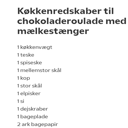
Køkkenredskaber til
chokoladeroulade med
mælkestænger
1 køkkenvægt
1 teske
1 spiseske
1 mellemstor skål
1 kop
1 stor skål
1 elpisker
1 si
1 dejskraber
1 bageplade
2 ark bagepapir