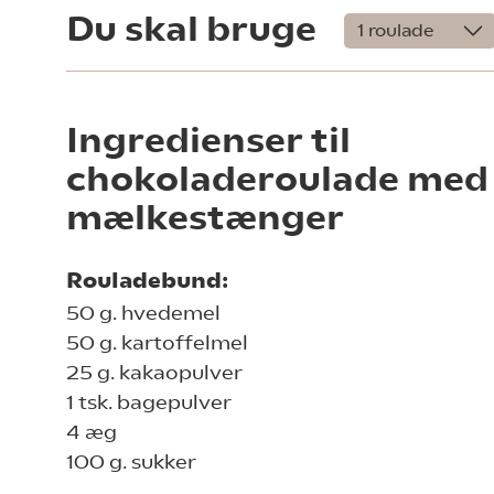
Du skal bruge
Ingredienser til
chokoladeroulade med
mælkestænger
Rouladebund:
50 g. hvedemel
50 g. kartoffelmel
25 g. kakaopulver
1 tsk. bagepulver
4 æg
100 g. sukker