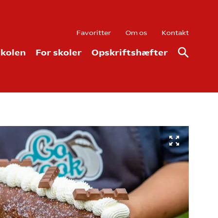
Favoritter
Om os
Kontakt
kolen
For skoler
Opskriftshæfter