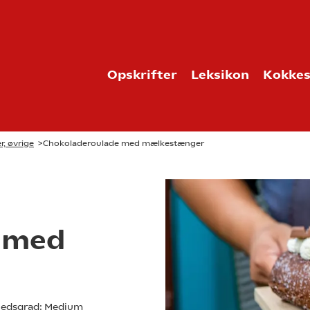
Opskrifter
Leksikon
Kokkes
r, øvrige
>
Chokoladeroulade med mælkestænger
 med
edsgrad:
Medium