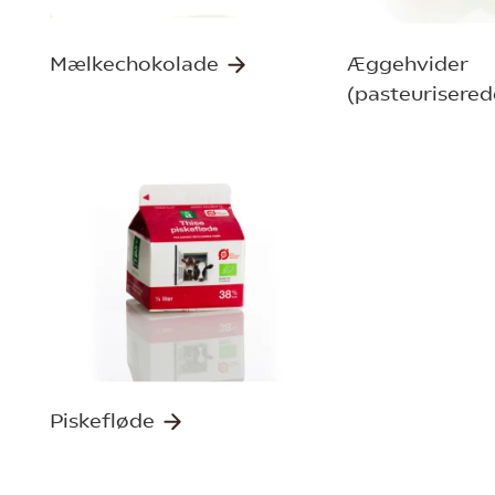
Mælkechokolade
Æggehvider
(pasteurisere
Piskefløde