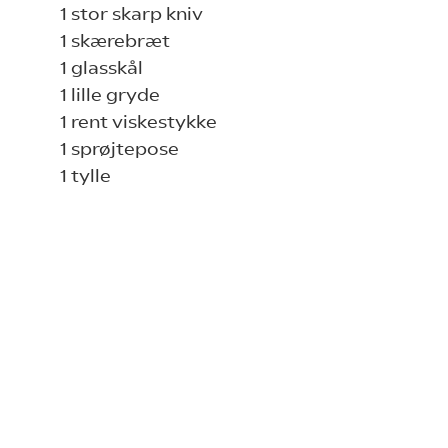
1 stor skarp kniv
1 skærebræt
1 glasskål
1 lille gryde
1 rent viskestykke
1 sprøjtepose
1 tylle