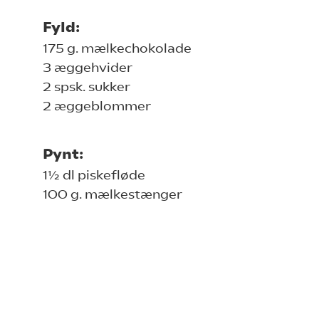
Fyld:
175 g. mælkechokolade
3 æggehvider
2 spsk. sukker
2 æggeblommer
Pynt:
1½ dl piskefløde
100 g. mælkestænger