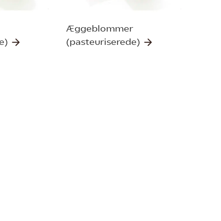
Æggeblommer
de)
(pasteuriserede)