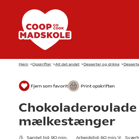
Hjem
>
Opskrifter
>
Alt det andet
>
Desserter og drikke
>
Desserte
Fjern som favorit
Print opskriften
Chokoladeroulade
mælkestænger
Samlet tid:
90 min.
Arbejdstid:
60 min.
Sværh