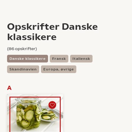
Opskrifter Danske
klassikere
(
86
opskrifter)
Danske klassikere
Fransk
Italiensk
Skandinavien
Europa, øvrige
A