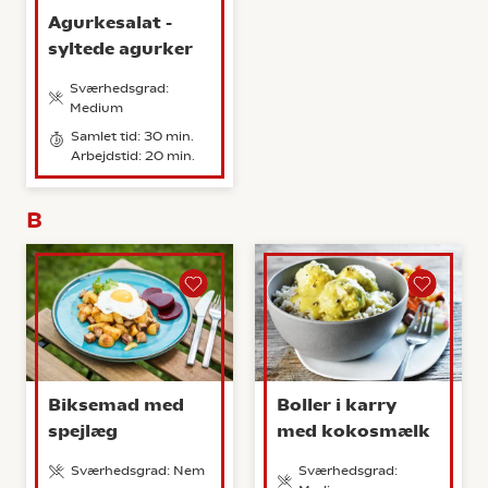
Agurkesalat -
syltede agurker
Sværhedsgrad:
Medium
Samlet tid: 30 min.
Arbejdstid: 20 min.
B
Biksemad med
Boller i karry
spejlæg
med kokosmælk
Sværhedsgrad: Nem
Sværhedsgrad: