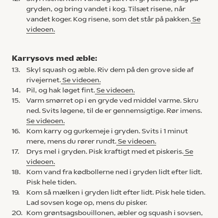
gryden, og bring vandet i kog. Tilsæt risene, når
vandet koger. Kog risene, som det står på pakken.
Se
videoen.
Karrysovs med æble:
13.
Skyl squash og æble. Riv dem på den grove side af
rivejernet.
Se videoen.
14.
Pil, og hak løget fint.
Se videoen.
15.
Varm smørret op i en gryde ved middel varme. Skru
ned. Svits løgene, til de er gennemsigtige. Rør imens.
Se videoen.
16.
Kom karry og gurkemeje i gryden. Svits i 1 minut
mere, mens du rører rundt.
Se videoen.
17.
Drys mel i gryden. Pisk kraftigt med et piskeris.
Se
videoen.
18.
Kom vand fra kødbollerne ned i gryden lidt efter lidt.
Pisk hele tiden.
19.
Kom så mælken i gryden lidt efter lidt. Pisk hele tiden.
Lad sovsen koge op, mens du pisker.
20.
Kom grøntsagsbouillonen, æbler og squash i sovsen,