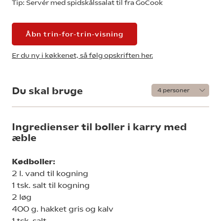
Tip: Servér med spidskålssalat til fra GoCook
Åbn trin-for-trin-visning
Er du ny i køkkenet, så følg opskriften her.
Du skal bruge
Ingredienser til boller i karry med
æble
Kødboller:
2 l. vand til kogning
1 tsk. salt til kogning
2 løg
400 g. hakket gris og kalv
1 tsk. salt