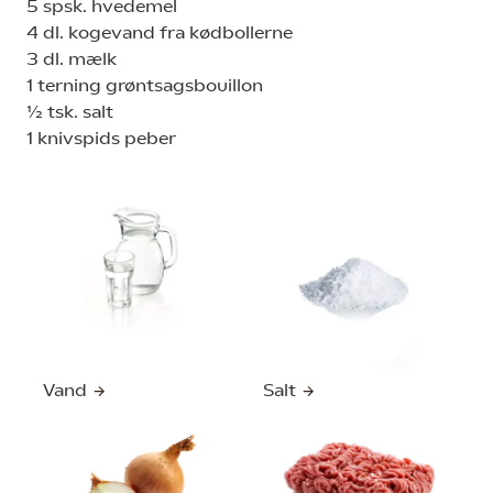
5 spsk. hvedemel
4 dl. kogevand fra kødbollerne
3 dl. mælk
1 terning grøntsagsbouillon
½ tsk. salt
1 knivspids peber
Vand
Salt