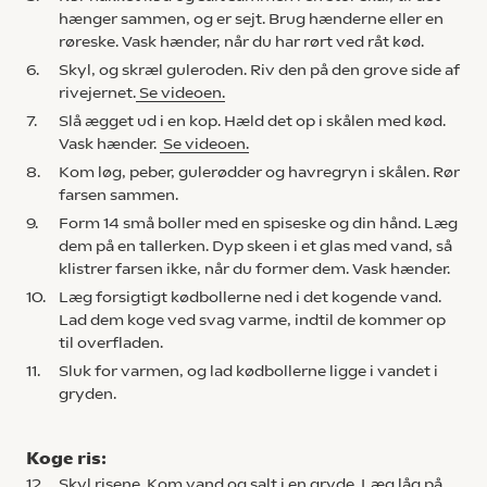
hænger sammen, og er sejt. Brug hænderne eller en
røreske. Vask hænder, når du har rørt ved råt kød.
6.
Skyl, og skræl guleroden. Riv den på den grove side af
rivejernet.
Se videoen.
7.
Slå ægget ud i en kop. Hæld det op i skålen med kød.
Vask hænder.
Se videoen.
8.
Kom løg, peber, gulerødder og havregryn i skålen. Rør
farsen sammen.
9.
Form 14 små boller med en spiseske og din hånd. Læg
dem på en tallerken. Dyp skeen i et glas med vand, så
klistrer farsen ikke, når du former dem. Vask hænder.
10.
Læg forsigtigt kødbollerne ned i det kogende vand.
Lad dem koge ved svag varme, indtil de kommer op
til overfladen.
11.
Sluk for varmen, og lad kødbollerne ligge i vandet i
gryden.
Koge ris:
12.
Skyl risene. Kom vand og salt i en gryde. Læg låg på