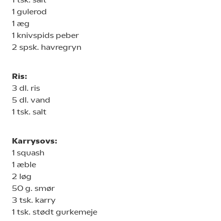
1 gulerod
1 æg
1 knivspids peber
2 spsk. havregryn
Ris:
3 dl. ris
5 dl. vand
1 tsk. salt
Karrysovs:
1 squash
1 æble
2 løg
50 g. smør
3 tsk. karry
1 tsk. stødt gurkemeje