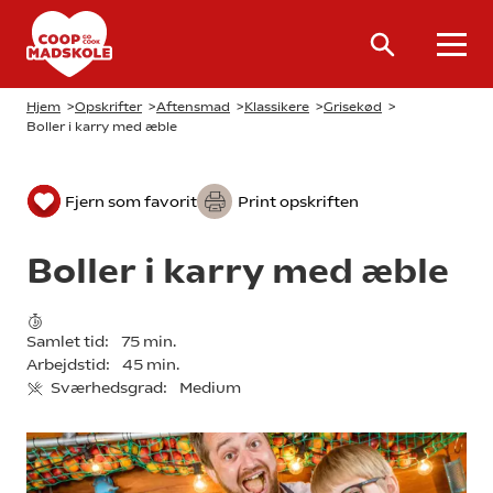
Hjem
>
Opskrifter
>
Aftensmad
>
Klassikere
>
Grisekød
>
Boller i karry med æble
Fjern som favorit
Print opskriften
Boller i karry med æble
Samlet tid:
75 min.
Arbejdstid:
45 min.
Sværhedsgrad:
Medium