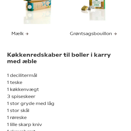
Mælk
Grøntsagsbouillon
Køkkenredskaber til boller i karry
med æble
1 decilitermål
1 teske
1 køkkenvægt
3 spiseskeer
1 stor gryde med låg
1 stor skål
1 røreske
1 lille skarp kniv