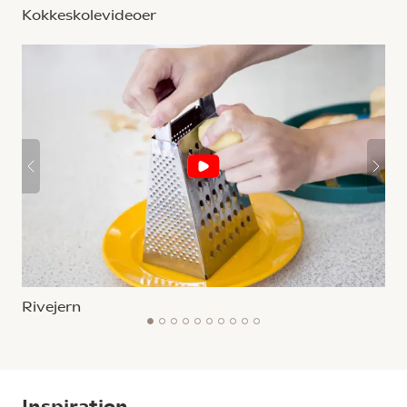
Kokkeskolevideoer
Rivejern
1
2
3
4
5
6
7
8
9
10
Inspiration