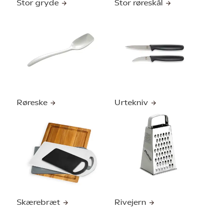
Stor gryde
Stor røreskål
Røreske
Urtekniv
Skærebræt
Rivejern