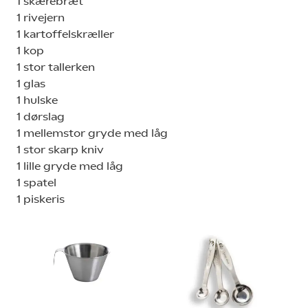
1 skærebræt
1 rivejern
1 kartoffelskræller
1 kop
1 stor tallerken
1 glas
1 hulske
1 dørslag
1 mellemstor gryde med låg
1 stor skarp kniv
1 lille gryde med låg
1 spatel
1 piskeris