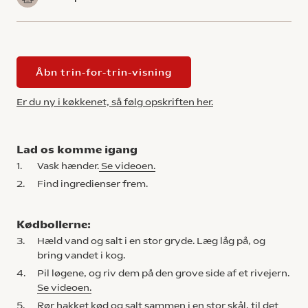
Åbn trin-for-trin-visning
Er du ny i køkkenet, så følg opskriften her.
Lad os komme igang
1.
Vask hænder.
Se videoen.
2.
Find ingredienser frem.
Kødbollerne:
3.
Hæld vand og salt i en stor gryde. Læg låg på, og
bring vandet i kog.
4.
Pil løgene, og riv dem på den grove side af et rivejern.
Se videoen.
5.
Rør hakket kød og salt sammen i en stor skål, til det