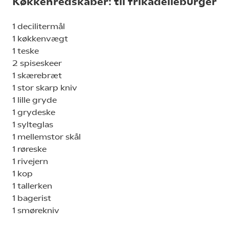
Køkkenredskaber: til frikadelleburger
1 decilitermål
1 køkkenvægt
1 teske
2 spiseskeer
1 skærebræt
1 stor skarp kniv
1 lille gryde
1 grydeske
1 sylteglas
1 mellemstor skål
1 røreske
1 rivejern
1 kop
1 tallerken
1 bagerist
1 smørekniv