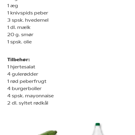
1 æg
1 knivspids peber
3 spsk. hvedemel
1 dl. mælk
20 g. smør
1 spsk. olie
Tilbehør:
1 hjertesalat
4 gulerødder
1 rød peberfrugt
4 burgerboller
4 spsk. mayonnaise
2 dl. syltet rødkål