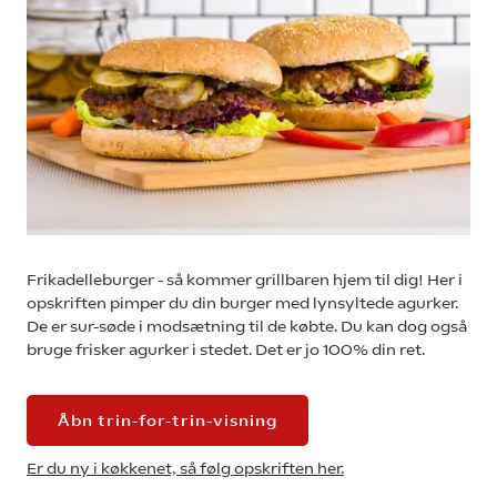
Frikadelleburger - så kommer grillbaren hjem til dig! Her i
opskriften pimper du din burger med lynsyltede agurker.
De er sur-søde i modsætning til de købte. Du kan dog også
bruge frisker agurker i stedet. Det er jo 100% din ret.
Åbn trin-for-trin-visning
Er du ny i køkkenet, så følg opskriften her.