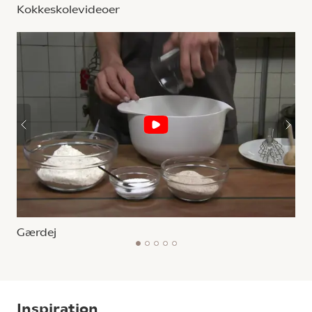
Kokkeskolevideoer
Gærdej
1
2
3
4
5
Inspiration