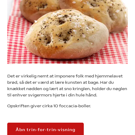
Det er virkelig nemt at imponere folk med hjemmelavet
brød, så det er værd at lære kunsten at bage. Har du
knækket nødden og lært at sno kringlen, holder du nøglen
til enhver svigermors hjerte i din hule hånd.
Opskriften giver cirka 10 foccacia-boller.
Åbn trin-for-trin-visning