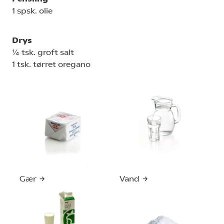
1 spsk. olie
Drys
¼ tsk. groft salt
1 tsk. tørret oregano
Gær
Vand