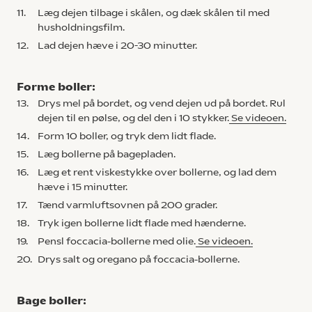
11.
Læg dejen tilbage i skålen, og dæk skålen til med
husholdningsfilm.
12.
Lad dejen hæve i 20-30 minutter.
Forme boller:
13.
Drys mel på bordet, og vend dejen ud på bordet. Rul
dejen til en pølse, og del den i 10 stykker.
Se videoen.
14.
Form 10 boller, og tryk dem lidt flade.
15.
Læg bollerne på bagepladen.
16.
Læg et rent viskestykke over bollerne, og lad dem
hæve i 15 minutter.
17.
Tænd varmluftsovnen på 200 grader.
18.
Tryk igen bollerne lidt flade med hænderne.
19.
Pensl foccacia-bollerne med olie.
Se videoen.
20.
Drys salt og oregano på foccacia-bollerne.
Bage boller: