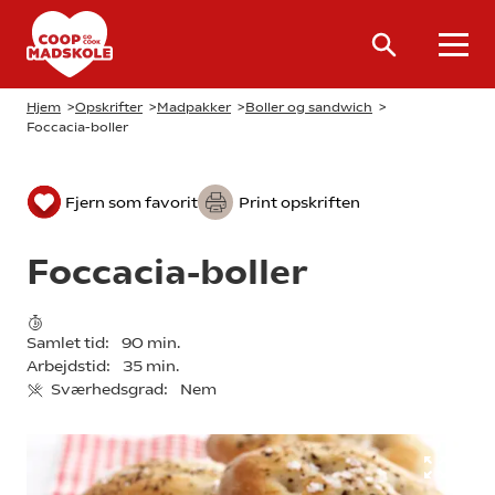
Hjem
>
Opskrifter
>
Madpakker
>
Boller og sandwich
>
Foccacia-boller
Fjern som favorit
Print opskriften
Foccacia-boller
Samlet tid:
90 min.
Arbejdstid:
35 min.
Sværhedsgrad:
Nem