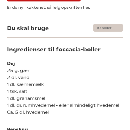
Er du ny i køkkenet, så følg opskriften her.
Du skal bruge
Ingredienser til foccacia-boller
Dej
25 g. gær
2 dl. vand
1 dl. kærnemælk
1 tsk. salt
1 dl. grahamsmel
1 dl. durumhvedemel - eller almindeligt hvedemel
Ca. 5 dl. hvedemel
Pensling