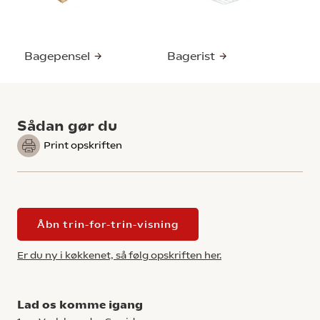
Bagepensel
Bagerist
Sådan gør du
Print opskriften
Åbn trin-for-trin-visning
Er du ny i køkkenet, så følg opskriften her.
Lad os komme igang