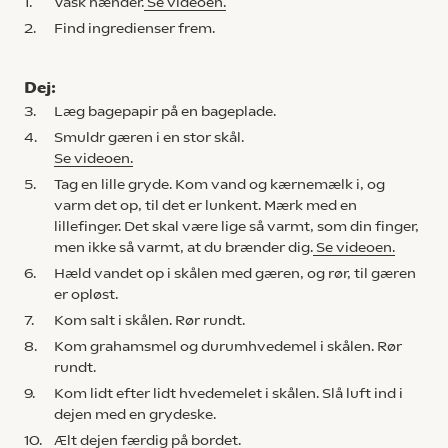
1.
Vask hænder.
Se videoen.
2.
Find ingredienser frem.
Dej:
3.
Læg bagepapir på en bageplade.
4.
Smuldr gæren i en stor skål.
Se videoen.
5.
Tag en lille gryde. Kom vand og kærnemælk i, og
varm det op, til det er lunkent. Mærk med en
lillefinger. Det skal være lige så varmt, som din finger,
men ikke så varmt, at du brænder dig.
Se videoen.
6.
Hæld vandet op i skålen med gæren, og rør, til gæren
er opløst.
7.
Kom salt i skålen. Rør rundt.
8.
Kom grahamsmel og durumhvedemel i skålen. Rør
rundt.
9.
Kom lidt efter lidt hvedemelet i skålen. Slå luft ind i
dejen med en grydeske.
10.
Ælt dejen færdig på bordet.