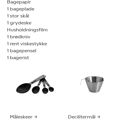
Bagepapir
1 bageplade
1 stor skål
1 grydeske
Husholdningsfilm
1 brødkniv
1 rent viskestykke
1 bagepensel
1 bagerist
Måleskeer
Decilitermål