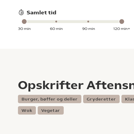
Samlet tid
30 min
60 min
90 min
120 min+
Opskrifter Aften
Burger, bøffer og deller
Gryderetter
Kla
Wok
Vegetar