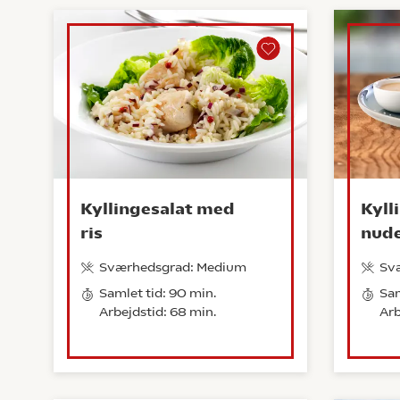
Kyllingesalat med
Kyll
ris
nude
Sværhedsgrad: Medium
Sv
Samlet tid: 90 min.
Sam
Arbejdstid: 68 min.
Arb