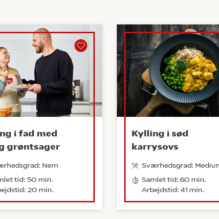
ing i fad med
Kylling i sød
og grøntsager
karrysovs
ærhedsgrad: Nem
Sværhedsgrad: Mediu
let tid: 50 min.
Samlet tid: 60 min.
ejdstid: 20 min.
Arbejdstid: 41 min.