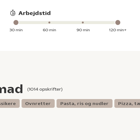
Arbejdstid
30 min
60 min
90 min
120 min+
smad
(
1014
opskrifter)
ssikere
Ovnretter
Pasta, ris og nudler
Pizza, t