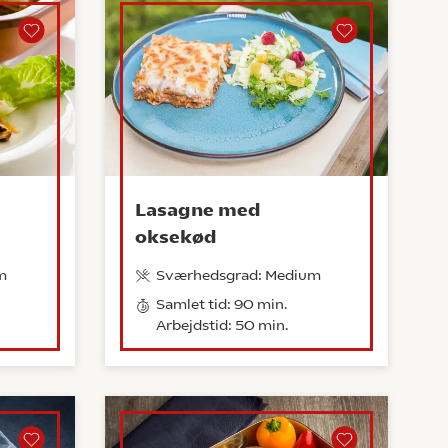
Lasagne med
oksekød
m
Sværhedsgrad: Medium
Samlet tid: 90 min.
Arbejdstid: 50 min.