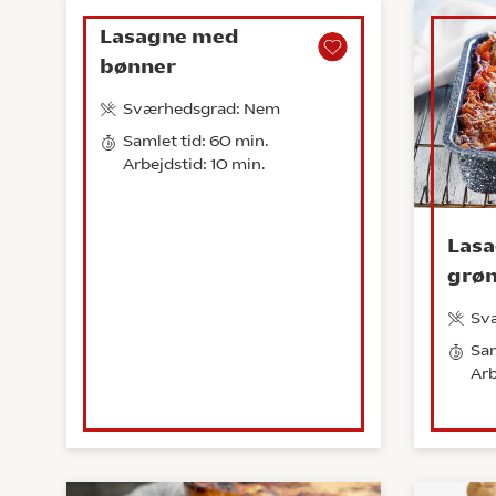
Lasagne med
bønner
Sværhedsgrad: Nem
Samlet tid: 60 min.
Arbejdstid: 10 min.
Las
grøn
Sv
Sam
Arb