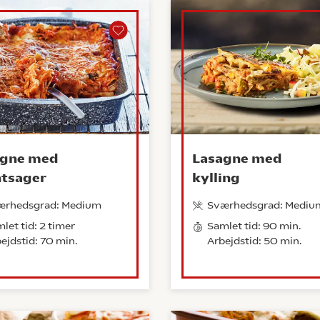
agne med
Lasagne med
tsager
kylling
ærhedsgrad: Medium
Sværhedsgrad: Mediu
let tid: 2 timer
Samlet tid: 90 min.
ejdstid: 70 min.
Arbejdstid: 50 min.