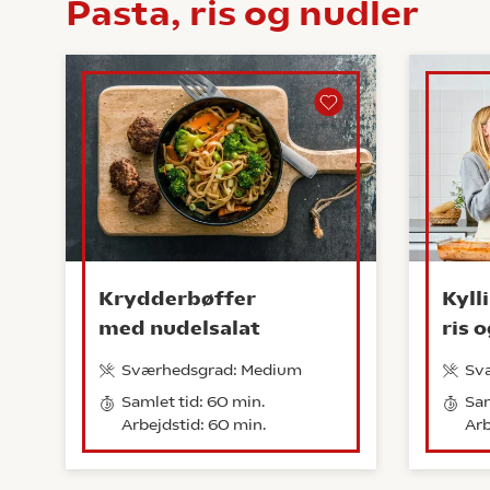
Pasta, ris og nudler
Krydderbøffer
Kyll
med nudelsalat
ris 
Sværhedsgrad: Medium
Sv
Samlet tid: 60 min.
Sam
Arbejdstid: 60 min.
Arb