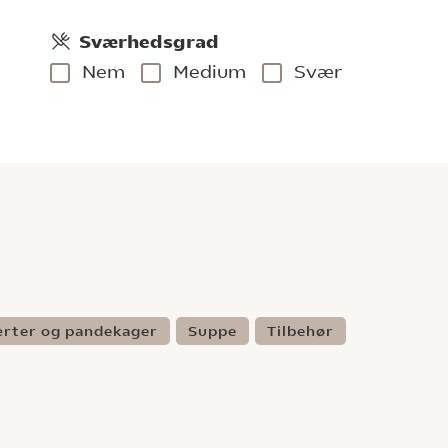
Sværhedsgrad
Nem
Medium
Svær
ærter og pandekager
Suppe
Tilbehør