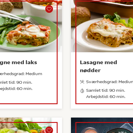
gne med laks
Lasagne med
nødder
ærhedsgrad: Medium
Sværhedsgrad: Mediu
let tid: 90 min.
ejdstid: 60 min.
Samlet tid: 90 min.
Arbejdstid: 60 min.