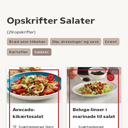
Opskrifter Salater
(
29
opskrifter)
Brød som tilbehør
Dip, dressinger og sovs
Grønt
Kartofler
Salater
Avocado-
Beluga-linser i
kikærtesalat
marinade til salat
Sværhedsgrad: Nem
Sværhedsgrad: