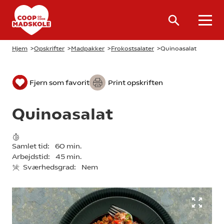
Hjem
>
Opskrifter
>
Madpakker
>
Frokostsalater
>
Quinoasalat
Fjern som favorit
Print opskriften
Quinoasalat
Samlet tid:
60 min.
Arbejdstid:
45 min.
Sværhedsgrad:
Nem