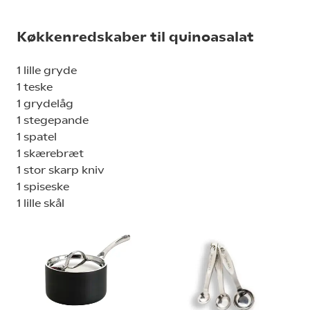
Køkkenredskaber til quinoasalat
1 lille gryde
1 teske
1 grydelåg
1 stegepande
1 spatel
1 skærebræt
1 stor skarp kniv
1 spiseske
1 lille skål