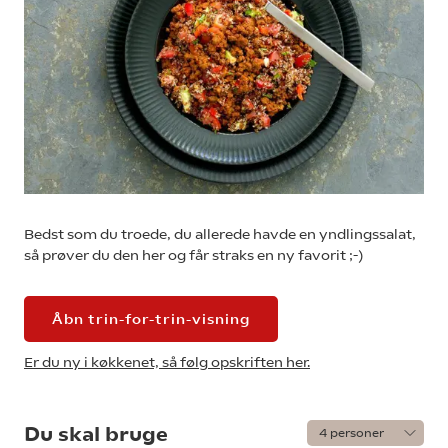
Bedst som du troede, du allerede havde en yndlingssalat,
så prøver du den her og får straks en ny favorit ;-)
Åbn trin-for-trin-visning
Er du ny i køkkenet, så følg opskriften her.
Du skal bruge