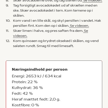
8.
Skær avocadoerne over, og tag stenen ud.
Se videoen.
9.
Tag forsigtigt avocadokødet ud af skrællen med en
ske. Skær avocadokødet i tern. Kom ternene op i
skålen.
10.
Kom vand i en lille skål, og skyl persillen i vandet. Hak
persillen fint. Kom den op i skålen.
Se videoen.
11.
Skær limen i halve, og pres saften fra dem.
Se
videoen.
12.
Kom quinoaen og krydret oksekød i skålen, og vend
salaten rundt. Smag til med limesaft.
Næringsindhold per person
Energi: 2653 kJ / 634 kcal
Protein: 22 %
Kulhydrat: 36 %
Fedt: 42 %
Heraf mættet fedt: 2,0 g.
Kostfibre: 0 %