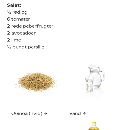
Salat:
½ rødløg
6 tomater
2 røde peberfrugter
2 avocadoer
2 lime
½ bundt persille
Quinoa (hvid)
Vand