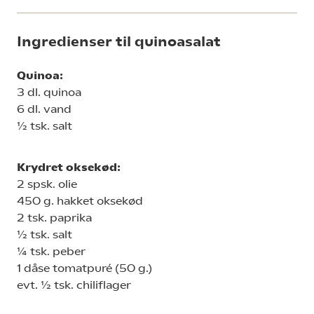
Ingredienser til quinoasalat
Quinoa:
3 dl. quinoa
6 dl. vand
½ tsk. salt
Krydret oksekød:
2 spsk. olie
450 g. hakket oksekød
2 tsk. paprika
½ tsk. salt
¼ tsk. peber
1 dåse tomatpuré (50 g.)
evt. ½ tsk. chiliflager