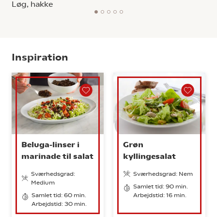
Løg, hakke
1
2
3
4
5
Inspiration
Beluga-linser i
Grøn
marinade til salat
kyllingesalat
Sværhedsgrad:
Sværhedsgrad: Nem
Medium
Samlet tid: 90 min.
Samlet tid: 60 min.
Arbejdstid: 16 min.
Arbejdstid: 30 min.