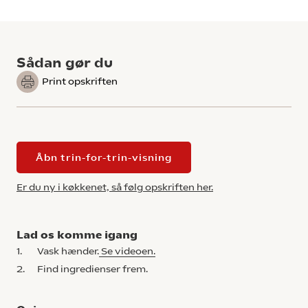
Sådan gør du
Print opskriften
Åbn trin-for-trin-visning
Er du ny i køkkenet, så følg opskriften her.
Lad os komme igang
1.
Vask hænder.
Se videoen.
2.
Find ingredienser frem.