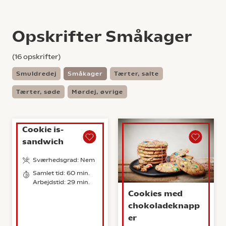
Opskrifter Småkager
(
16
opskrifter)
Smuldredej
Småkager
Tærter, salte
Tærter, søde
Mørdej, øvrige
Cookie is-
sandwich
Sværhedsgrad: Nem
Samlet tid: 60 min.
Arbejdstid: 29 min.
Cookies med
chokoladeknapp
er