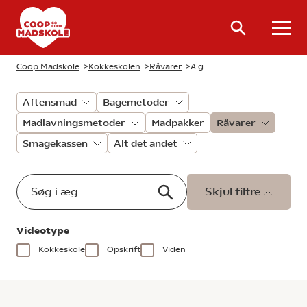
Coop Madskole
>
Kokkeskolen
>
Råvarer
>
Æg
Aftensmad
Bagemetoder
Madlavningsmetoder
Madpakker
Råvarer
Smagekassen
Alt det andet
Skjul filtre
Videotype
Kokkeskole
Opskrift
Viden