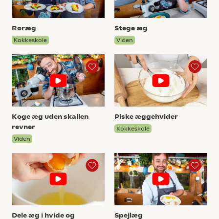
Røræg
Stege æg
Kokkeskole
Viden
Koge æg uden skallen
Piske æggehvider
revner
Kokkeskole
Viden
Dele æg i hvide og
Spejlæg