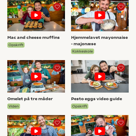
Mac and cheese muffins
Hjemmelavet mayonnaise
- majonæse
Opskrift
Kokkeskole
Omelet på tre måder
Pesto eggs video guide
Viden
Opskrift