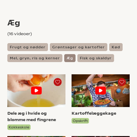
Æg
(
16
videoer)
Frugt og nødder
Grøntsager og kartofler
Kød
Mel, gryn, ris og kerner
Æg
Fisk og skaldyr
Dele æg i hvide og
Kartoffelæggekage
blomme med fingrene
Opskrift
Kokkeskole