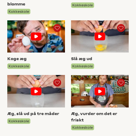
blomme
Kokkeskole
Kokkeskole
Koge æg
Slå æg ud
Kokkeskole
Kokkeskole
Æg, slå ud på tre måder
Æg, vurder om det er
friskt
Kokkeskole
Kokkeskole