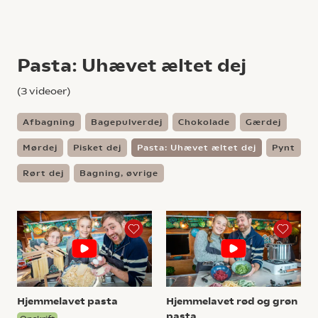
Pasta: Uhævet æltet dej
(
3
videoer)
Afbagning
Bagepulverdej
Chokolade
Gærdej
Mørdej
Pisket dej
Pasta: Uhævet æltet dej
Pynt
Rørt dej
Bagning, øvrige
Hjemmelavet pasta
Hjemmelavet rød og grøn
pasta