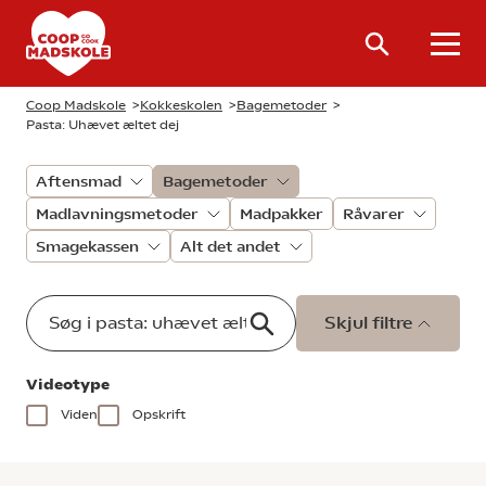
Coop Madskole
>
Kokkeskolen
>
Bagemetoder
>
Pasta: Uhævet æltet dej
Aftensmad
Bagemetoder
Madlavningsmetoder
Madpakker
Råvarer
Smagekassen
Alt det andet
Skjul filtre
Videotype
Viden
Opskrift