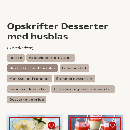
Opskrifter Desserter
med husblas
(
5
opskrifter)
Drikke
Pandekager og vafler
Desserter med husblas
Is og sorbet
Mousse og fromage
Sommerdesserter
Sundere desserter
Efterårs- og vinterdesserter
Desserter, øvrige