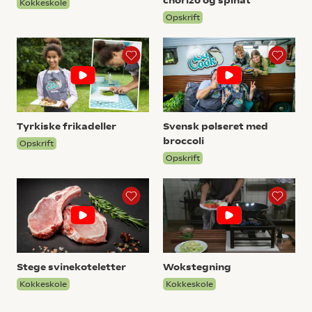
chorizo og spinat
Kokkeskole
Opskrift
Tyrkiske frikadeller
Svensk pølseret med
broccoli
Opskrift
Opskrift
Stege svinekoteletter
Wokstegning
Kokkeskole
Kokkeskole