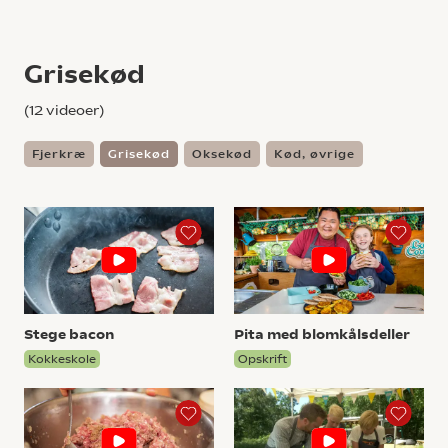
Grisekød
(
12
videoer)
Fjerkræ
Grisekød
Oksekød
Kød, øvrige
Stege bacon
Pita med blomkålsdeller
Kokkeskole
Opskrift