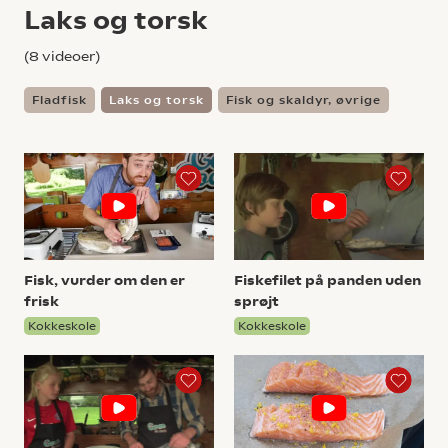
Laks og torsk
(
8
videoer)
Fladfisk
Laks og torsk
Fisk og skaldyr, øvrige
Fisk, vurder om den er
Fiskefilet på panden uden
frisk
sprøjt
Kokkeskole
Kokkeskole