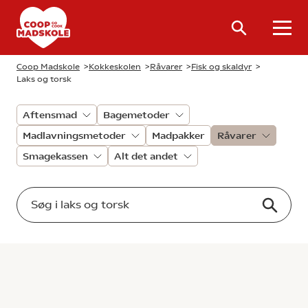
Coop Madskole
>
Kokkeskolen
>
Råvarer
>
Fisk og skaldyr
>
Laks og torsk
Aftensmad
Bagemetoder
Madlavningsmetoder
Madpakker
Råvarer
Smagekassen
Alt det andet