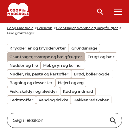
Coop Madskole
>
Leksikon
>
Grøntsager, svampe og bælgfrugter
>
Fine grøntsager
Krydderier og krydderurter
Grundsmage
Grøntsager, svampe og bælgfrugter
Frugt og bær
Nødder og frø
Mel, gryn og kerner
Nudler, ris, pasta og kartofler
Brød, boller og dej
Bagning og desserter
Mejeri og æg
Fisk, skaldyr og bløddyr
Kød og indmad
Fedtstoffer
Vand og drikke
Køkkenredskaber