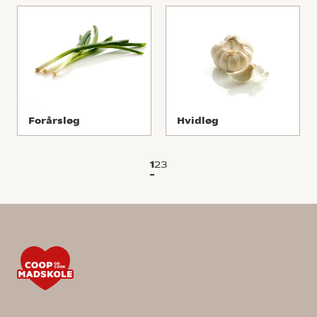
Forårsløg
Hvidløg
1
2
3