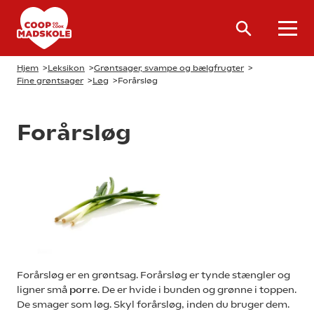
Hjem
>
Leksikon
>
Grøntsager, svampe og bælgfrugter
>
Fine grøntsager
>
Løg
>
Forårsløg
Forårsløg
Forårsløg er en grøntsag. Forårsløg er tynde stængler og
ligner små
porre
. De er hvide i bunden og grønne i toppen.
De smager som løg. Skyl forårsløg, inden du bruger dem.