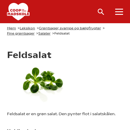
Hjem
>
Leksikon
>
Grøntsager, svampe og bælgfrugter
>
Fine grøntsager
>
Salater
>
Feldsalat
Feldsalat
Feldsalat er en grøn salat. Den pynter flot i salatskålen.