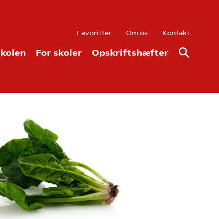
Favoritter
Om os
Kontakt
kolen
For skoler
Opskriftshæfter