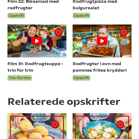
Film 22: Biksemad med
Rodfrugtpizza med
rodfrugter
bulgursalat
Opskrift
Opskrift
Film 31: Rodfrugtsuppe -
Rodfrugter i ovn med
trin for trin
pommes frites krydderi
Trin-for-trin
Opskrift
Relaterede opskrifter