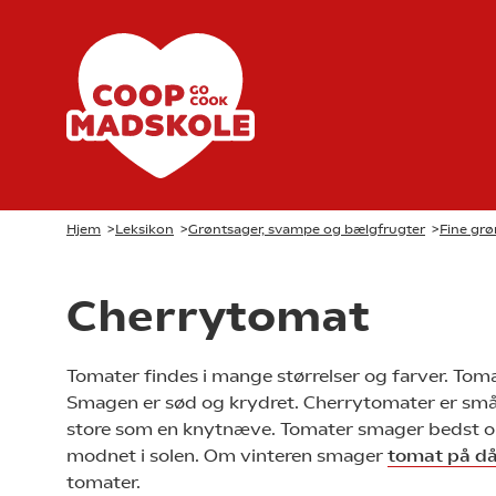
Hjem
>
Leksikon
>
Grøntsager, svampe og bælgfrugter
>
Fine grø
Cherrytomat
Tomater findes i mange størrelser og farver. Toma
Smagen er sød og krydret. Cherrytomater er sm
store som en knytnæve. Tomater smager bedst o
modnet i solen. Om vinteren smager
tomat på d
tomater.