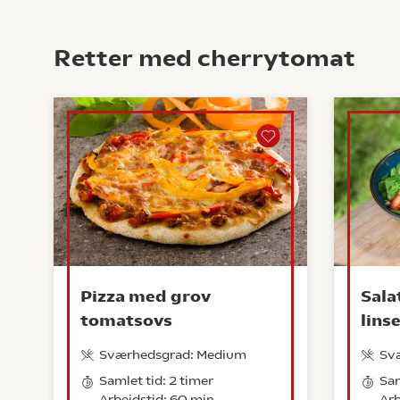
Retter med cherrytomat
Pizza med grov
Sala
tomatsovs
lins
Sværhedsgrad: Medium
Sv
Samlet tid: 2 timer
Sam
Arbejdstid: 60 min.
Arb