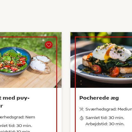
t med puy-
Pocherede æg
er
Sværhedsgrad: Mediu
ærhedsgrad: Nem
Samlet tid: 30 min.
Arbejdstid: 30 min.
let tid: 30 min.
ejdstid: 10 min.