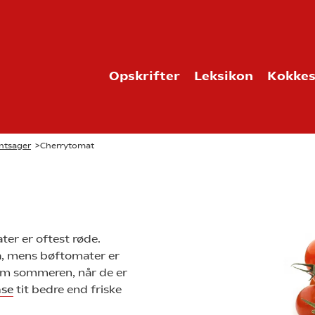
Opskrifter
Leksikon
Kokkes
ntsager
>
Cherrytomat
ter er oftest røde.
å, mens bøftomater er
m sommeren, når de er
åse
tit bedre end friske