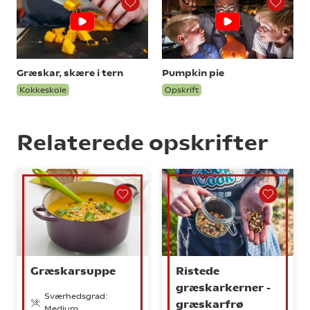
Græskar, skære i tern
Pumpkin pie
Kokkeskole
Opskrift
Relaterede opskrifter
Græskarsuppe
Ristede
græskarkerner -
Sværhedsgrad:
græskarfrø
Medium