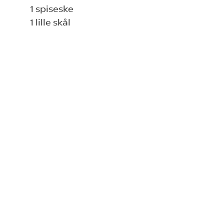
1 spiseske
1 lille skål