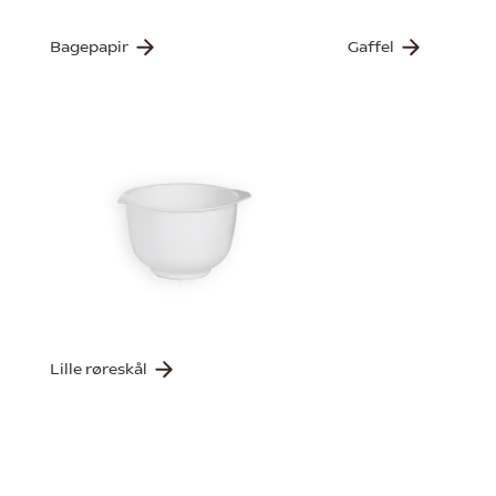
Bagepapir
Gaffel
Lille røreskål