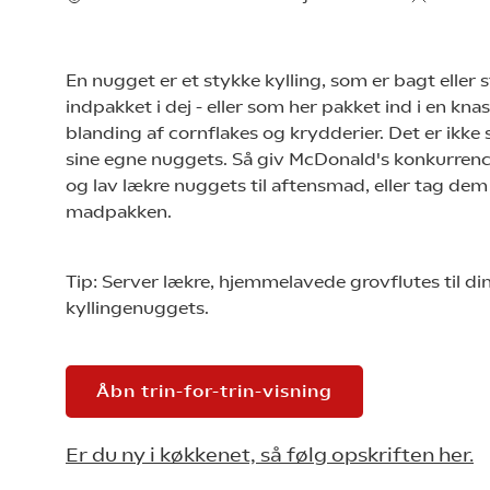
En nugget er et stykke kylling, som er bagt eller 
indpakket i dej - eller som her pakket ind i en kn
blanding af cornflakes og krydderier. Det er ikke 
sine egne nuggets. Så giv McDonald's konkurrence
og lav lækre nuggets til aftensmad, eller tag dem
madpakken.
Tip: Server lækre, hjemmelavede grovflutes til di
kyllingenuggets.
Åbn trin-for-trin-visning
Er du ny i køkkenet, så følg opskriften her.