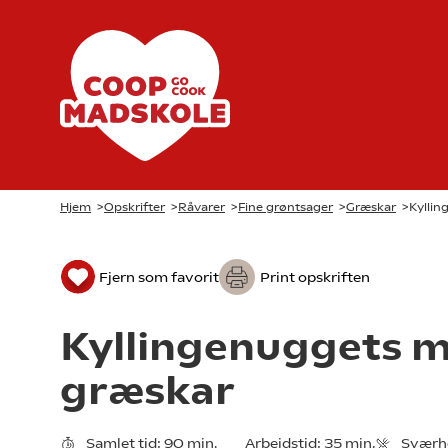
Hjem
>
Opskrifter
>
Råvarer
>
Fine grøntsager
>
Græskar
>
Kylli
Fjern som favorit
Print opskriften
Kyllingenuggets 
græskar
Samlet tid:
90 min.
Arbejdstid:
35 min.
Sværh