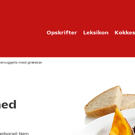
Opskrifter
Leksikon
Kokkes
ngenuggets med græskar
med
edsgrad:
Nem