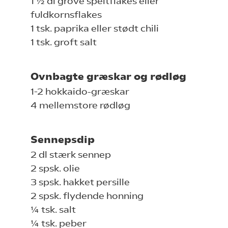
1 ½ dl grove speltflakes eller
fuldkornsflakes
1 tsk. paprika eller stødt chili
1 tsk. groft salt
Ovnbagte græskar og rødløg
1-2 hokkaido-græskar
4 mellemstore rødløg
Sennepsdip
2 dl stærk sennep
2 spsk. olie
3 spsk. hakket persille
2 spsk. flydende honning
¼ tsk. salt
¼ tsk. peber