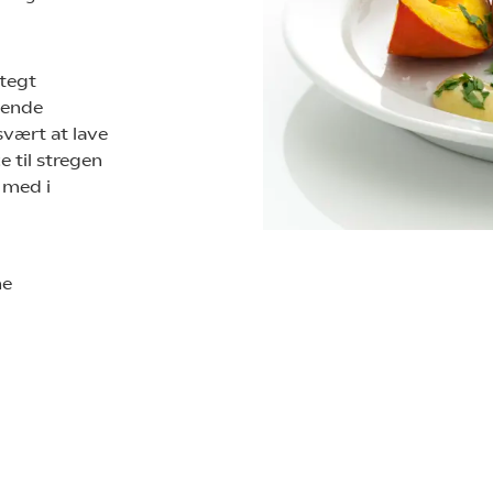
stegt
asende
svært at lave
 til stregen
 med i
ne