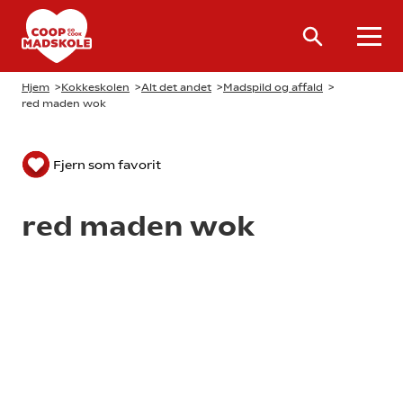
Hjem
>
Kokkeskolen
>
Alt det andet
>
Madspild og affald
>
red maden wok
Fjern som favorit
red maden wok