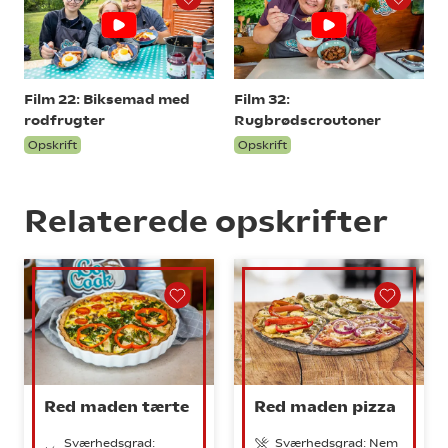
Film 22: Biksemad med
Film 32:
rodfrugter
Rugbrødscroutoner
Opskrift
Opskrift
Relaterede opskrifter
Red maden tærte
Red maden pizza
Sværhedsgrad:
Sværhedsgrad: Nem