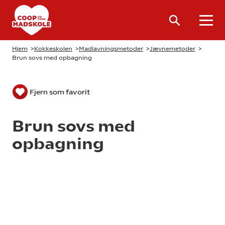
Hjem
>
Kokkeskolen
>
Madlavningsmetoder
>
Jævnemetoder
>
Brun sovs med opbagning
Fjern som favorit
Brun sovs med
opbagning