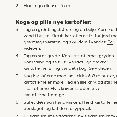
2.
Find ingredienser frem.
Koge og pille nye kartofler:
3.
Tag en grøntsagsbørste og en balje. Kom kold
vand i baljen. Skrub kartoflerne fri for jord m
grøntsagsbørsten, og skyl dem i vandet.
Se
videoen.
4.
Tag en stor gryde. Kom kartoflerne i gryden.
Kom vand og salt i, til vandet lige dækker
kartoflerne. Bring vandet i kog.
Se videoen.
5.
Kog kartoflerne med låg i cirka 6-8 minutter, t
kartoflerne er møre. Tag en lille kniv, og stik n
i kartoflerne. Hvis kniven slipper let, er
kartoflerne færdige.
6.
Stil et dørslag i håndvasken. Hæld kartoflerne
dørslaget, og lad dem dryppe af.
7.
Pil skrællen af kartoflerne, hvis skrællen er tyk