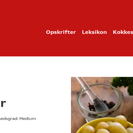
Opskrifter
Leksikon
Kokkes
r
edsgrad:
Medium