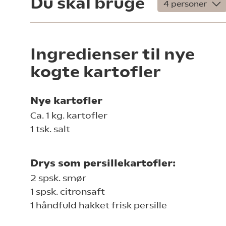
Du skal bruge
Ingredienser til nye
kogte kartofler
Nye kartofler
Ca. 1 kg. kartofler
1 tsk. salt
Drys som persillekartofler:
2 spsk. smør
1 spsk. citronsaft
1 håndfuld hakket frisk persille