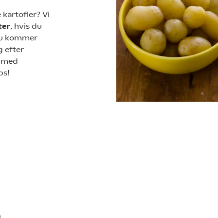
 kartofler? Vi
ter
, hvis du
du kommer
g efter
, med
ps!