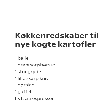
Køkkenredskaber til
nye kogte kartofler
1 balje
1 grøntsagsbørste
1 stor gryde
1 lille skarp kniv
1 dørslag
1 gaffel
Evt. citruspresser