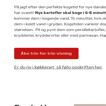
På jagt efter den perfekte kogetid for nye danske
har svaret!
Nye kartofler skal koge i 6-8 minut
kommer dem i kogende vand. 15 minutter, hvis 
dem i koldt vand i gryden. Kogetiden varierer do
størrelsen. Pil og pynt dem som persillekartofler
krydderier, krydderurter eller med parmesan. Ha
Åbn trin-for-trin-visning
Er du ny i køkkenet, så følg opskriften her.