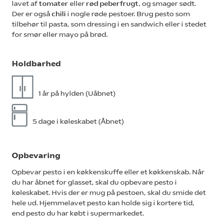
lavet af
tomater
eller
rød peberfrugt
, og smager sødt.
Der er også
chili
i nogle røde pestoer. Brug pesto som
tilbehør til pasta, som dressing i en sandwich eller i stedet
for smør eller mayo på brød.
Holdbarhed
1 år på hylden (Uåbnet)
5 dage i køleskabet (Åbnet)
Opbevaring
Opbevar pesto i en køkkenskuffe eller et køkkenskab. Når
du har åbnet for glasset, skal du opbevare pesto i
køleskabet. Hvis der er mug på pestoen, skal du smide det
hele ud. Hjemmelavet pesto kan holde sig i kortere tid,
end pesto du har købt i supermarkedet.