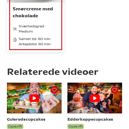
Smørcreme med
chokolade
Sværhedsgrad:
Medium
Samlet tid: 60 min.
Arbejdstid: 60 min.
Relaterede videoer
Gulerodscupcakes
Edderkoppecupcakes
Opskrift
Opskrift