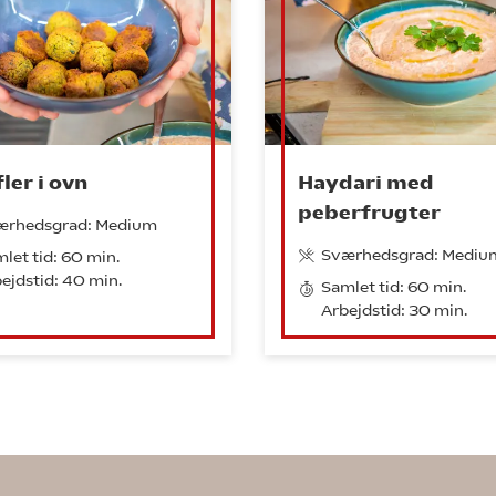
ler i ovn
Haydari med
peberfrugter
ærhedsgrad: Medium
Sværhedsgrad: Mediu
let tid: 60 min.
ejdstid: 40 min.
Samlet tid: 60 min.
Arbejdstid: 30 min.