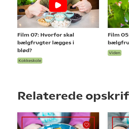
Film 07: Hvorfor skal
Film 05
bælgfrugter lægges i
bælgfru
blød?
Viden
Kokkeskole
Relaterede opskrif