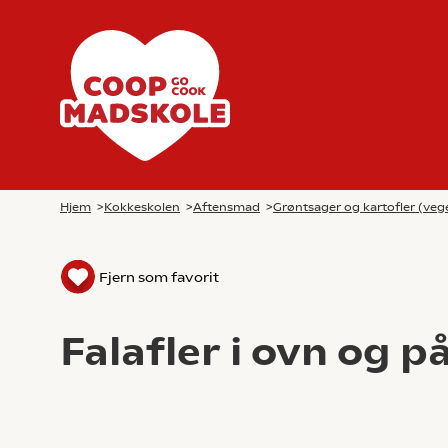
Hjem
>
Kokkeskolen
>
Aftensmad
>
Grøntsager og kartofler (veg
Fjern som favorit
Falafler i ovn og 