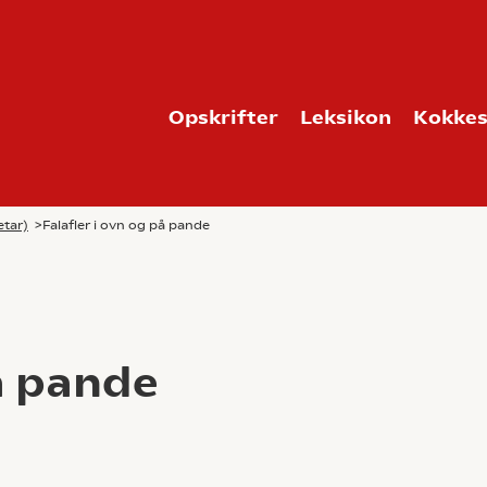
Opskrifter
Leksikon
Kokkes
etar)
>
Falafler i ovn og på pande
på pande