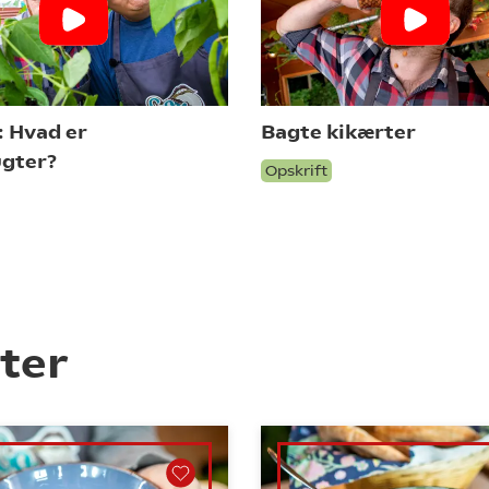
: Hvad er
Bagte kikærter
gter?
Opskrift
ter