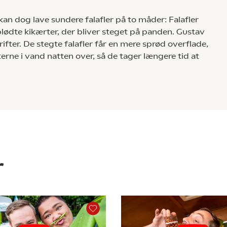
 kan dog lave sundere falafler på to måder: Falafler
blødte kikærter, der bliver steget på panden. Gustav
fter. De stegte falafler får en mere sprød overflade,
rne i vand natten over, så de tager længere tid at
r