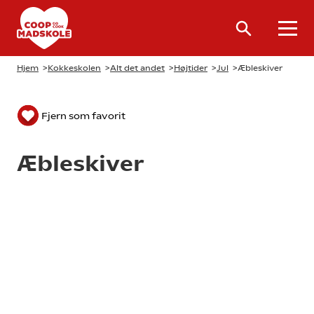
Hjem
>
Kokkeskolen
>
Alt det andet
>
Højtider
>
Jul
>
Æbleskiver
Fjern som favorit
Æbleskiver